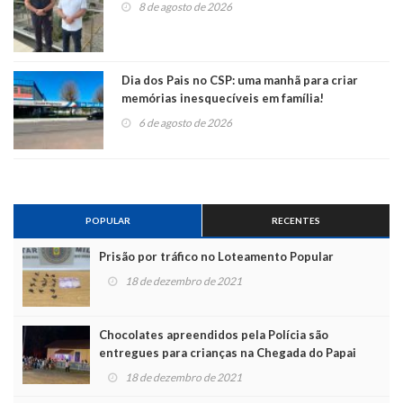
8 de agosto de 2026
Dia dos Pais no CSP: uma manhã para criar
memórias inesquecíveis em família!
6 de agosto de 2026
POPULAR
RECENTES
Prisão por tráfico no Loteamento Popular
18 de dezembro de 2021
Chocolates apreendidos pela Polícia são
entregues para crianças na Chegada do Papai
Noel
18 de dezembro de 2021