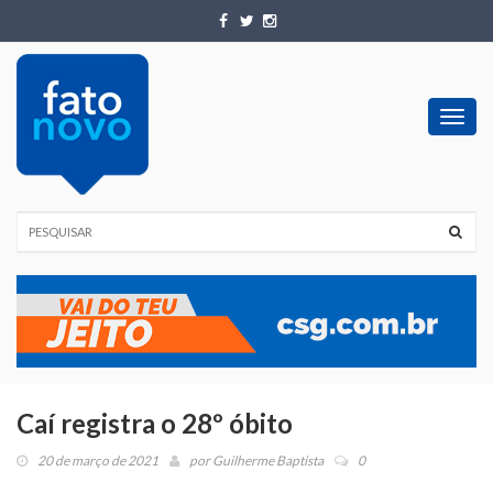
Toggl
navig
Caí registra o 28º óbito
20 de março de 2021
por
Guilherme Baptista
0