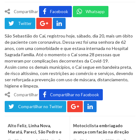
Compartilhar
Facebook
Whatsapp
Twitter
São Sebastião do Caí, registrou hoje, sábado, dia 20, mais um óbito
de paciente com coronavírus. Dessa vez foi uma senhora de 62
anos, com uma comorbidade e que estava internada no Hospital
Sagrada Família. Até o momento o Caí soma 28 pessoas que
morreram por complicações decorrentes da Covid-19.
Assim como os demais municípios, o Caí segue em bandeira preta,
de risco altíssimo, com restrições ao comércio e serviços, devendo
ser reforçada a prevenção com uso de máscara, distanciamento,
higiene e limpeza.
Compartilhar
Compartilhar no Facebook
Compartilhar no Twitter
Alto Feliz, Linha Nova,
Motociclista embriagado
Maratá, Pareci, São Pedro e
avança com facão na direção
Vale Real fazem aniversário
da guarnição