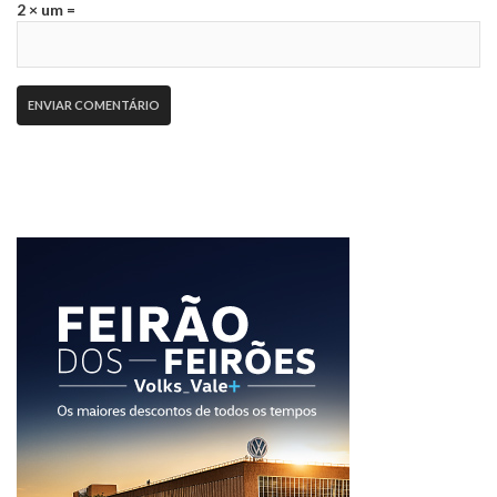
2 × um =