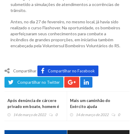
submetido a simulações de atendimentos a ocorrências de
trânsito.
Antes, no dia 27 de fevereiro, no mesmo local, já havia sido
realizado o curso Flashover. Na oportunidade, os bombeiros
aperfeiçoaram seus conhecimentos para combate a
incêndios de grandes proporções, em iniciativa também
encabeçada pela Voluntersul Bombeiros Voluntários do RS.
Compartilhar
Compartilhar no Facebook
Compartilhar no Twitter
Após denúncia de cárcere
Mais um caminhão do
privado em boate, homem é
Exército ajuda
preso por tráfico
montenegrinos contra a
14 de março de 2022
0
14 de março de 2022
0
estiagem