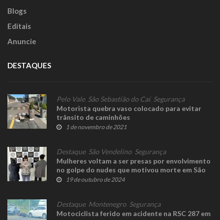
Blogs
Editais
Anuncie
DESTAQUES
Pelo Vale
,
São Sebastião do Caí
,
Segurança
Motorista quebra vaso colocado para evitar
trânsito de caminhões
1 de novembro de 2021
Destaque
,
São Vendelino
,
Segurança
Mulheres voltam a ser presas por envolvimento
no golpe do nudes que motivou morte em São
Vendelino
19 de outubro de 2024
Destaque
,
Montenegro
,
Segurança
Motociclista ferido em acidente na RSC 287 em