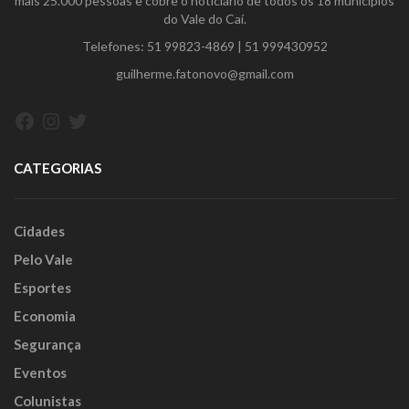
mais 25.000 pessoas e cobre o noticiário de todos os 18 municípios
do Vale do Caí.
Telefones:
51 99823-4869
|
51 999430952
guilherme.fatonovo@gmail.com
Facebook
Instagram
Twitter
CATEGORIAS
Cidades
Pelo Vale
Esportes
Economia
Segurança
Eventos
Colunistas