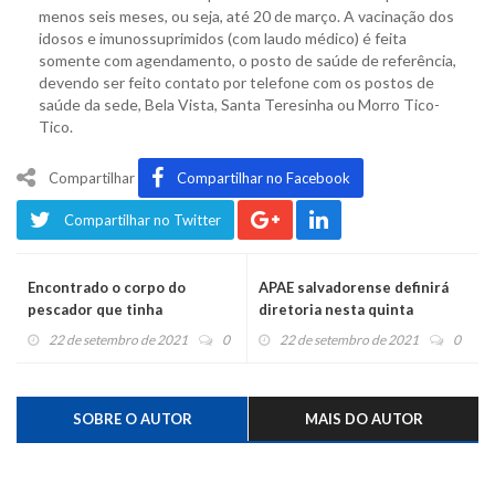
menos seis meses, ou seja, até 20 de março. A vacinação dos
idosos e imunossuprimidos (com laudo médico) é feita
somente com agendamento, o posto de saúde de referência,
devendo ser feito contato por telefone com os postos de
saúde da sede, Bela Vista, Santa Teresinha ou Morro Tico-
Tico.
Compartilhar
Compartilhar no Facebook
Compartilhar no Twitter
Encontrado o corpo do
APAE salvadorense definirá
pescador que tinha
diretoria nesta quinta
desaparecido no rio Caí
22 de setembro de 2021
0
22 de setembro de 2021
0
SOBRE O AUTOR
MAIS DO AUTOR