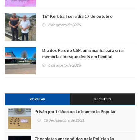
16° Kerbball será dia 17 de outubro
8 de agosto de 2026
Dia dos Pais no CSP: uma manhã para criar
memórias inesquecíveis em família!
6 de agosto de 2026
POPULAR
RECENTES
Prisão por tráfico no Loteamento Popular
18 de dezembro de 2021
Chocolates apreendidos pela Polícia são