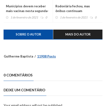
Municípios devem receber
Rodoviária fechou, mas
mais vacinas nesta segunda-
ônibus continuam
feira
estacionando no mesmo local
1 de fevereiro de 2021
0
1 de fevereiro de 2021
0
SOBRE O AUTOR
MAIS DO AUTOR
Guilherme Baptista
11908 Posts
0 COMENTÁRIOS
DEIXE UM COMENTÁRIO
Your email address will not be published.