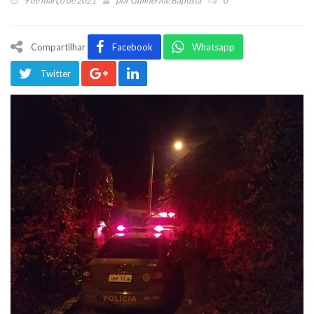
9 de março de 2021
por
Guilherme Baptista
0
Compartilhar
Facebook
Whatsapp
Twitter