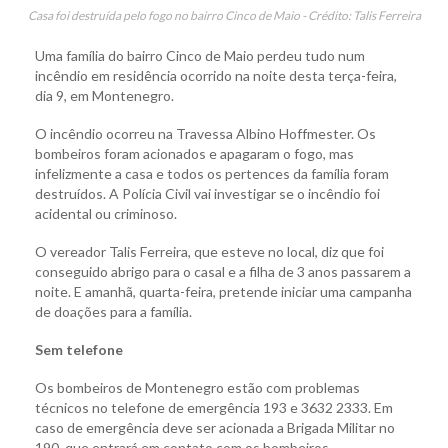
Casa foi destruída pelo fogo no bairro Cinco de Maio - Crédito: Talis Ferreira
Uma família do bairro Cinco de Maio perdeu tudo num
incêndio em residência ocorrido na noite desta terça-feira,
dia 9, em Montenegro.
O incêndio ocorreu na Travessa Albino Hoffmester. Os
bombeiros foram acionados e apagaram o fogo, mas
infelizmente a casa e todos os pertences da família foram
destruídos. A Polícia Civil vai investigar se o incêndio foi
acidental ou criminoso.
O vereador Talis Ferreira, que esteve no local, diz que foi
conseguido abrigo para o casal e a filha de 3 anos passarem a
noite. E amanhã, quarta-feira, pretende iniciar uma campanha
de doações para a família.
Sem telefone
Os bombeiros de Montenegro estão com problemas
técnicos no telefone de emergência 193 e 3632 2333. Em
caso de emergência deve ser acionada a Brigada Militar no
190, que entrará em contato com os bombeiros.