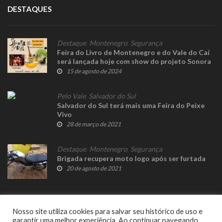
DESTAQUES
Destaque
,
Montenegro
,
Segurança
Feira do Livro de Montenegro e do Vale do Caí
será lançada hoje com show do projeto Sonora
Brasil
15 de agosto de 2024
Pelo Vale
,
Salvador do Sul
Salvador do Sul terá mais uma Feira do Peixe
Vivo
28 de março de 2021
Destaque
,
Montenegro
,
Segurança
Brigada recupera moto logo após ser furtada
20 de agosto de 2021
Nosso site utiliza cookies para salvar seu histórico de uso e
garantir uma melhor experiência. Ao continuar navegando