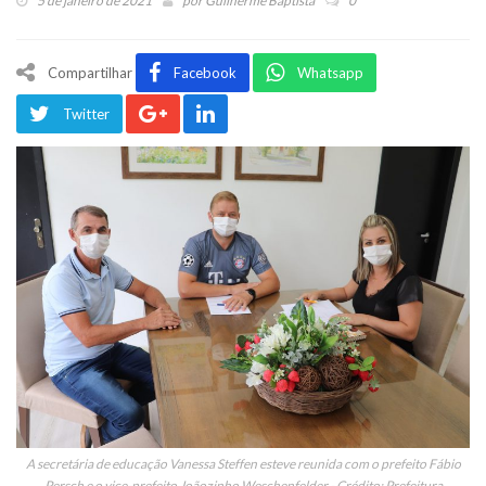
5 de janeiro de 2021
por
Guilherme Baptista
0
Compartilhar
Facebook
Whatsapp
Twitter
A secretária de educação Vanessa Steffen esteve reunida com o prefeito Fábio
Persch e o vice-prefeito Joãozinho Weschenfelder - Crédito: Prefeitura