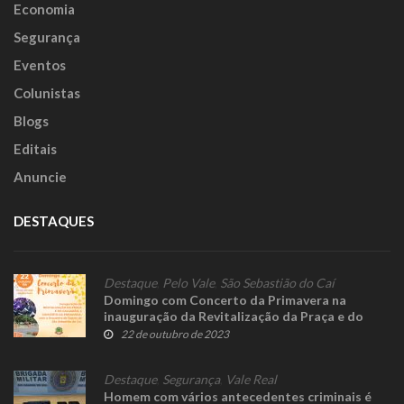
Economia
Segurança
Eventos
Colunistas
Blogs
Editais
Anuncie
DESTAQUES
Destaque
,
Pelo Vale
,
São Sebastião do Caí
Domingo com Concerto da Primavera na
inauguração da Revitalização da Praça e do
Calçadão do Caí
22 de outubro de 2023
Destaque
,
Segurança
,
Vale Real
Homem com vários antecedentes criminais é