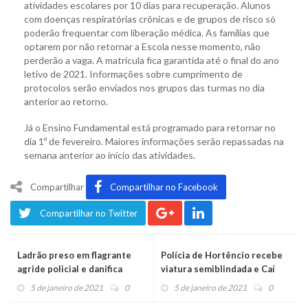
atividades escolares por 10 dias para recuperação. Alunos
com doenças respiratórias crônicas e de grupos de risco só
poderão frequentar com liberação médica. As famílias que
optarem por não retornar a Escola nesse momento, não
perderão a vaga. A matrícula fica garantida até o final do ano
letivo de 2021. Informações sobre cumprimento de
protocolos serão enviados nos grupos das turmas no dia
anterior ao retorno.
Já o Ensino Fundamental está programado para retornar no
dia 1º de fevereiro. Maiores informações serão repassadas na
semana anterior ao início das atividades.
Compartilhar
Compartilhar no Facebook
Compartilhar no Twitter
Ladrão preso em flagrante
Polícia de Hortêncio recebe
agride policial e danifica
viatura semiblindada e Caí
viatura
será o próximo
5 de janeiro de 2021
0
5 de janeiro de 2021
0