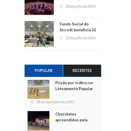
ao show dos 45 anos
20 de julho de 2026
para mais associados
Fundo Social do
Sicredi beneficia 32
projetos em
15 de julho de 2026
Montenegro
POPULAR
RECENTES
Prisão por tráfico no
Loteamento Popular
18 de dezembro de 2021
Chocolates
apreendidos pela
Polícia são entregues