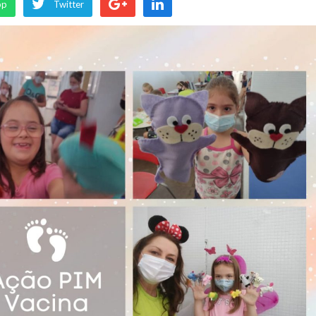
pp
Twitter