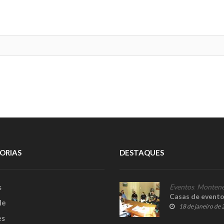
ORIAS
DESTAQUES
s
Eventos
,
Montene
Casas de evento
le
18 de janeiro de
es