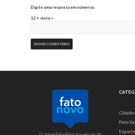
Digite uma resposta em números:
12 + vinte =
CATEG
Cidade
Pelo Va
Esport
O Jornal Fato Novo é o veículo de