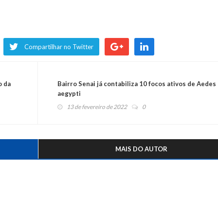
Compartilhar no Twitter
o da
Bairro Senai já contabiliza 10 focos ativos de Aedes
aegypti
13 de fevereiro de 2022
0
MAIS DO AUTOR