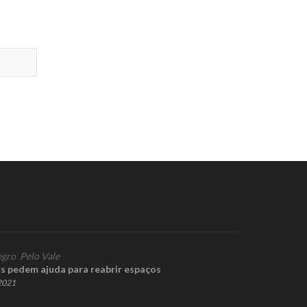
gro
,
Pelo Vale
s pedem ajuda para reabrir espaços
 2021