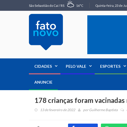
São Sebastião do Caí / RS
16°C
Quinta-feira, 23 de Ju
CIDADES
PELO VALE
ESPORTES
ANUNCIE
178 crianças foram vacinadas 
13 de fevereiro de 2022
por
Guilherme Baptista