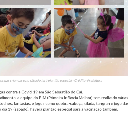
s das crianças e no sábado terá plantão especial - Crédito: Prefeitura
nças contra a Covid-19 em São Sebastião do Caí.
imento, a equipe do PIM (Primeira Infância Melhor) tem realizado vária
oches, fantasias, e jogos como quebra-cabeça, cilada, tangran e jogo da
dia 19 (sábado), haverá plantão especial para a vacinação também.