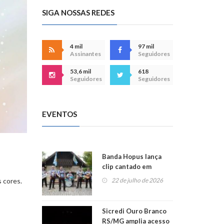
SIGA NOSSAS REDES
4 mil
97 mil
Assinantes
Seguidores
53,6 mil
618
Seguidores
Seguidores
EVENTOS
Banda Hopus lança
clip cantado em
s
alemão e inglês
22 de julho de 2026
s cores.
Sicredi Ouro Branco
RS/MG amplia acesso