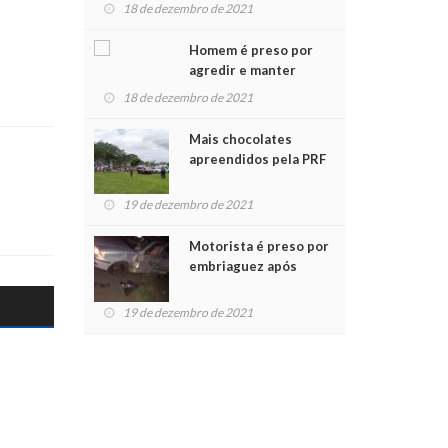
para crianças na
18 de dezembro de 2021
Chegada do Papai Noel
Homem é preso por
agredir e manter
mulher em cárcere
18 de dezembro de 2021
privado
Mais chocolates
apreendidos pela PRF
são entregues a
crianças no Natal
19 de dezembro de 2021
Solidário
Motorista é preso por
embriaguez após
acidente com dois
feridos
19 de dezembro de 2021