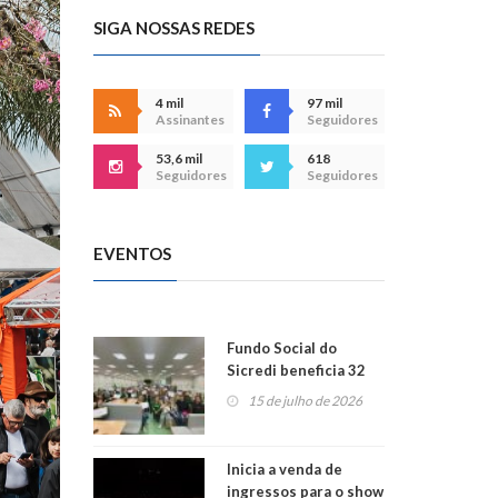
SIGA NOSSAS REDES
4 mil
97 mil
Assinantes
Seguidores
53,6 mil
618
Seguidores
Seguidores
EVENTOS
Fundo Social do
Sicredi beneficia 32
projetos em
15 de julho de 2026
Montenegro
Inicia a venda de
ingressos para o show