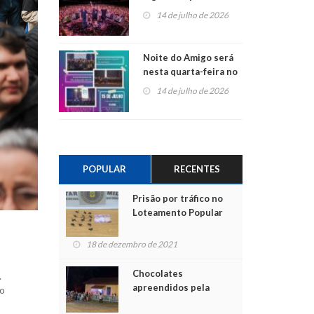
do Jota Quest nos 45
14 de julho de 2026
anos da Sicredi Ouro
Branco RS/MG
Noite do Amigo será
nesta quarta-feira no
Centro de Cultura de
14 de julho de 2026
São Sebastião do Caí
POPULAR
RECENTES
Prisão por tráfico no
Loteamento Popular
18 de dezembro de 2021
Chocolates
.
apreendidos pela
ço
Polícia são entregues