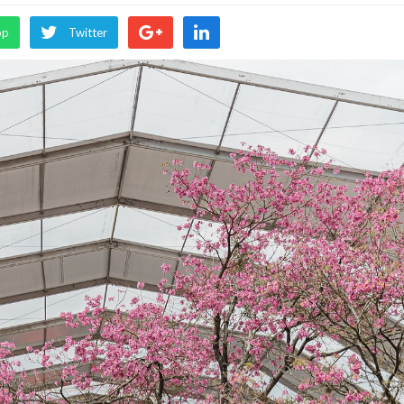
pp
Twitter