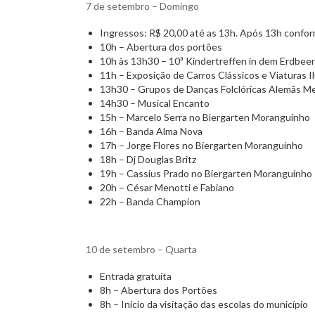
7 de setembro – Domingo
Ingressos: R$ 20,00 até as 13h. Após 13h confor
10h – Abertura dos portões
10h às 13h30 – 10ª Kindertreffen in dem Erdbeer
11h – Exposição de Carros Clássicos e Viaturas I
13h30 – Grupos de Danças Folclóricas Alemãs M
14h30 – Musical Encanto
15h – Marcelo Serra no Biergarten Moranguinho
16h – Banda Alma Nova
17h – Jorge Flores no Biergarten Moranguinho
18h – Dj Douglas Britz
19h – Cassius Prado no Biergarten Moranguinho
20h – César Menotti e Fabiano
22h – Banda Champion
10 de setembro – Quarta
Entrada gratuita
8h – Abertura dos Portões
8h – Início da visitação das escolas do município