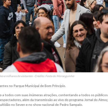
es e milhares de visitantes - Crédito: Festa do Moranguinho
tantes no Parque Municipal de Bom Princípio.
o a todos com suas inúmeras atrações, contentando a todos os públicos
espectadores, além da transmissão ao vivo do programa Jornal do Almo
ultidão no Seven e no show nacional de Pedro Sampaio.