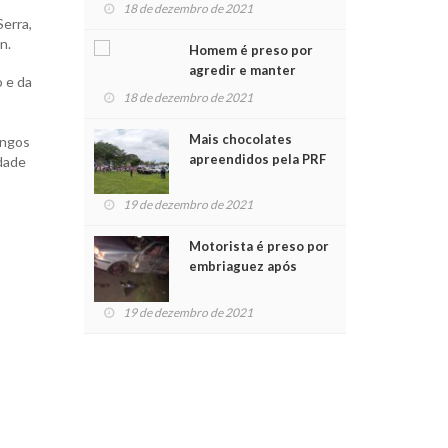
para crianças na
18 de dezembro de 2021
Chegada do Papai Noel
Serra,
n.
Homem é preso por
agredir e manter
o e da
mulher em cárcere
18 de dezembro de 2021
privado
Mais chocolates
angos
apreendidos pela PRF
idade
são entregues a
crianças no Natal
19 de dezembro de 2021
Solidário
Motorista é preso por
embriaguez após
acidente com dois
feridos
19 de dezembro de 2021