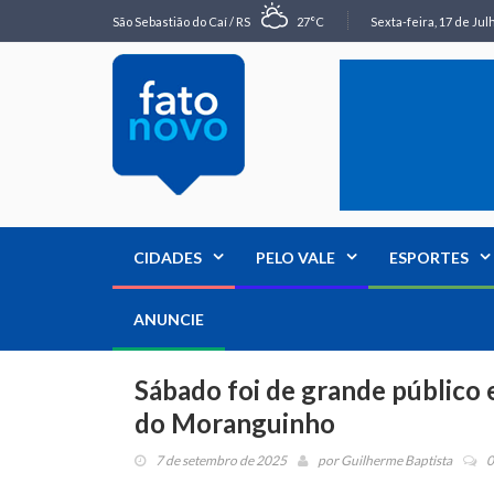
São Sebastião do Caí / RS
27°C
Sexta-feira, 17 de Jul
CIDADES
PELO VALE
ESPORTES
ANUNCIE
Sábado foi de grande público 
do Moranguinho
7 de setembro de 2025
por
Guilherme Baptista
0