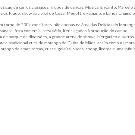
osição de carros clássicos, grupos de danças, Musical Encanto, Marcelo 
ssius Prado, show nacional de César Menotti e Fabiano, e banda Champio
em torno de 200 expositores, não apenas na área das Delícias do Morang
to, feira comercial, vestuário, itens ligados à produção do campo,
lém de parque de diversões, a grande arena de shows, biergarten e outros
ara a tradicional cuca de morango do Clube de Mães, assim como os mor
rango do amor, tortas, cucas, geleias, sucos, chopp, licores e uma infin