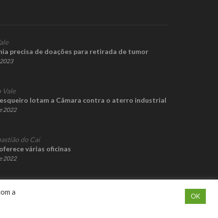
ale
ia precisa de doações para retirada de tumor
e 2023
 Vale
squeiro lotam a Câmara contra o aterro industrial
de 2022
astião do Caí
ferece várias oficinas
de 2022
com a
OK