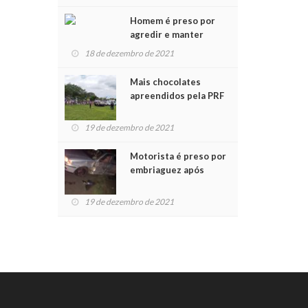
Chegada do Papai Noel
Homem é preso por
agredir e manter
mulher em cárcere
18 de dezembro de 2021
privado
Mais chocolates
apreendidos pela PRF
são entregues a
crianças no Natal
19 de dezembro de 2021
Solidário
Motorista é preso por
embriaguez após
acidente com dois
feridos
19 de dezembro de 2021