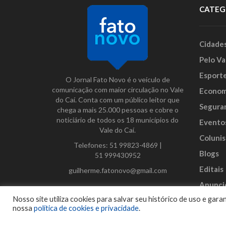
CATEG
Cidade
Pelo Va
Esport
O Jornal Fato Novo é o veículo de
comunicação com maior circulação no Vale
Econom
do Caí. Conta com um público leitor que
Segura
chega a mais 25.000 pessoas e cobre o
noticiário de todos os 18 municípios do
Evento
Vale do Caí.
Colunis
Telefones:
51 99823-4869
|
Blogs
51 999430952
Editais
guilherme.fatonovo@gmail.com
Anunci
Facebook
Instagram
Twitter
Nosso site utiliza cookies para salvar seu histórico de uso e ga
nossa
política de cookies e privacidade
.