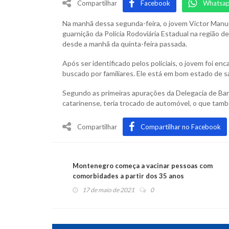
Compartilhar
Facebook
Whatsa
Na manhã dessa segunda-feira, o jovem Victor Manuel
guarnição da Polícia Rodoviária Estadual na região 
desde a manhã da quinta-feira passada.
Após ser identificado pelos policiais, o jovem foi en
buscado por familiares. Ele está em bom estado de 
Segundo as primeiras apurações da Delegacia de Barão,
catarinense, teria trocado de automóvel, o que també
Compartilhar
Compartilhar no Facebook
Montenegro começa a vacinar pessoas com
comorbidades a partir dos 35 anos
17 de maio de 2021
0