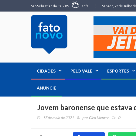
São Sebastião do Caí / RS
16°C
Sábado, 25 de Julho de
CIDADES
PELO VALE
ESPORTES
ANUNCIE
Jovem baronense que estava d
17 de maio de 2021
por
Cleo Meurer
0