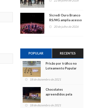
22 de julho de 2026
Sicredi Ouro Branco
RS/MG amplia acesso
ao show dos 45 anos
20 de julho de 2026
para mais associados
POPULAR
RECENTES
Prisão por tráfico no
Loteamento Popular
18 de dezembro de 2021
Chocolates
apreendidos pela
Polícia são entregues
para crianças na
18 de dezembro de 2021