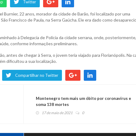
pp
Twitter
 Burnier, 22 anos, morador da cidade de Barão, foi localizado por uma
de São Francisco de Paula, na Serra Gaúcha. Ele era dado como desapareci
caminhado à Delegacia de Polícia da cidade serrana, onde, posteriormente,
saúde, conforme informações preliminares.
 antes de chegar à Serra, o jovem teria viajado para Florianópolis. Na ca
m dificultou a sua localização.
Compartilhar no Twitter
Montenegro tem mais um óbito por coronavírus e
soma 138 mortes
17 de maio de 2021
0