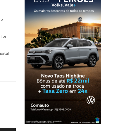
do
 foi
pital