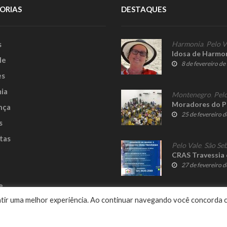
ORIAS
DESTAQUES
s
Harmonia
,
Pelo V
Idosa de Harmon
le
8 de fevereiro d
es
ia
Montenegro
,
Pelo
Moradores do Pe
nça
25 de fevereiro 
s
tas
Pelo Vale
,
São Seb
CRAS Travessia o
27 de fevereiro 
e
rantir uma melhor experiência. Ao continuar navegando você concorda 