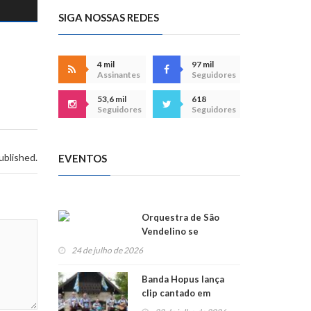
SIGA NOSSAS REDES
4 mil
97 mil
Assinantes
Seguidores
53,6 mil
618
Seguidores
Seguidores
ublished.
EVENTOS
Orquestra de São
Vendelino se
apresenta na
24 de julho de 2026
Alemanha
Banda Hopus lança
clip cantado em
alemão e inglês