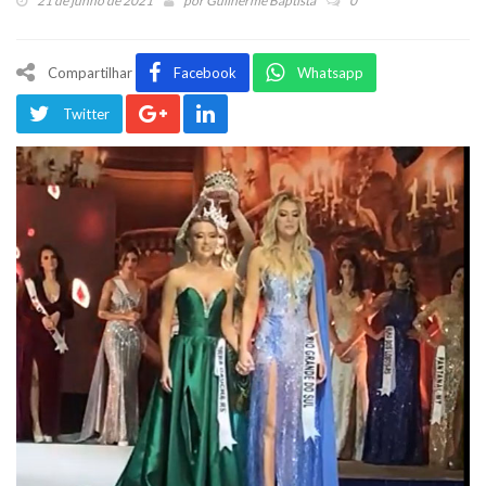
21 de junho de 2021
por
Guilherme Baptista
0
Compartilhar
Facebook
Whatsapp
Twitter