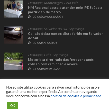
Destaque
,
Montenegro
,
Pelo Vale
HM Regional passa a atender pelo IPE Saúde a
partir de 5 de março
20 de fevereiro de 2024
Destaque
,
Salvador do Sul
,
Segurança
Colisão deixa motociclista ferido em Salvador
do Sul
30 de abril de 2021
Destaque
,
Feliz
,
Segurança
Motorista é retirado das ferragens após
colisão com caminhão e árvore
15 de março de 2022
Nosso site utiliza cookies para salvar seu histórico de uso e
garantir uma melhor experiência. Ao continuar navegando
você concorda com a nossa
política de cookies e privacidade
.
© 2023 Fato Novo - Todos os direitos reservados. Desenvolvido por
Delalibera
.
OK