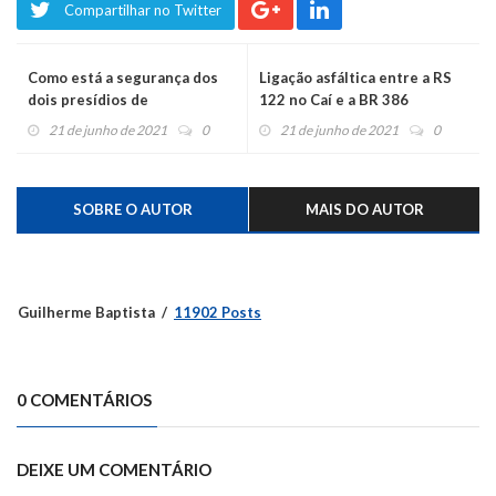
Compartilhar no Twitter
Como está a segurança dos
Ligação asfáltica entre a RS
dois presídios de
122 no Caí e a BR 386
Montenegro?
encurtaria a distância para a
21 de junho de 2021
0
21 de junho de 2021
0
capital
SOBRE O AUTOR
MAIS DO AUTOR
Guilherme Baptista
11902 Posts
0 COMENTÁRIOS
DEIXE UM COMENTÁRIO