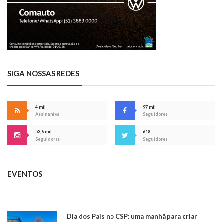
SIGA NOSSAS REDES
4 mil
97 mil
Assinantes
Seguidores
53,6 mil
618
Seguidores
Seguidores
EVENTOS
Dia dos Pais no CSP: uma manhã para criar