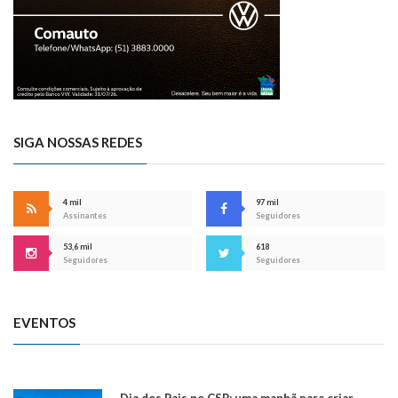
SIGA NOSSAS REDES
4 mil
97 mil
Assinantes
Seguidores
53,6 mil
618
Seguidores
Seguidores
EVENTOS
Dia dos Pais no CSP: uma manhã para criar