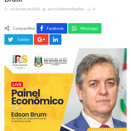
16 de maio de 2021
por
Guilherme Baptista
0
Compartilhar
Facebook
Whatsapp
Twitter