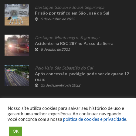
Destaque
,
São José do Sul
,
Segurança
Prisão por tráfico em São José do Sul
9 de outubro de 2023
Destaque
,
Montenegro
,
Segurança
Acidente na RSC 287 no Passo da Serra
8 de julho de 2021
Pelo Vale
,
São Sebastião do Caí
Após concessão, pedágio pode ser de quase 12
reais
23 de dezembro de 2022
Nosso site utiliza cookies para salvar seu histórico de uso e
garantir uma melhor experiência. Ao continuar navegando
você concorda com a nossa
política de cookies e privacidade
.
© 2023 Fato Novo - Todos os direitos reservados. Desenvolvido por
Delalibera
.
OK