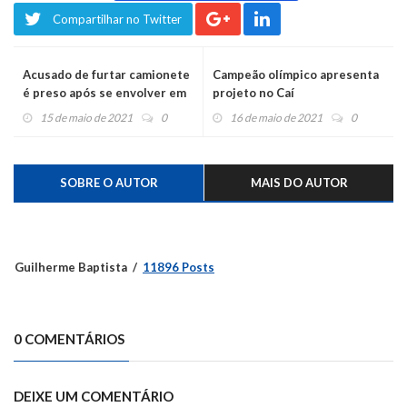
Compartilhar no Twitter
Acusado de furtar camionete
Campeão olímpico apresenta
é preso após se envolver em
projeto no Caí
dois acidentes no Caí
15 de maio de 2021
0
16 de maio de 2021
0
SOBRE O AUTOR
MAIS DO AUTOR
Guilherme Baptista
11896 Posts
0 COMENTÁRIOS
DEIXE UM COMENTÁRIO