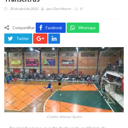
30 de abril de 2022
por
Cleo Meurer
0
Compartilhar
Facebook
Whatsapp
Twitter
Crédito: Ademar Spohn