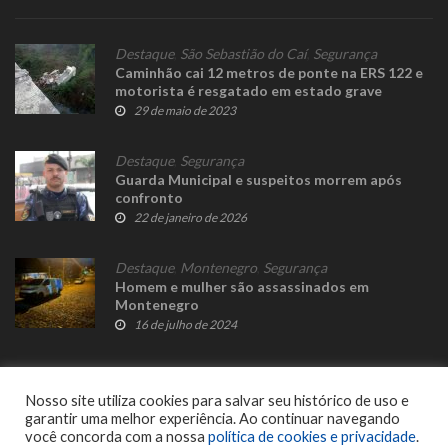
Destaque
,
São Sebastião do Caí
,
Segurança
Caminhão cai 12 metros de ponte na ERS 122 e
motorista é resgatado em estado grave
29 de maio de 2023
Destaque
,
Segurança
Guarda Municipal e suspeitos morrem após
confronto
22 de janeiro de 2026
Destaque
,
Montenegro
,
Segurança
Homem e mulher são assassinados em
Montenegro
16 de julho de 2024
Nosso site utiliza cookies para salvar seu histórico de uso e
garantir uma melhor experiência. Ao continuar navegando
você concorda com a nossa
política de cookies e privacidade
.