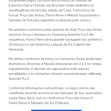
Em grandes jogos, na noite desta sexta, no Ginásio de
Esportes Darcy Fetzner, em Brochier foram definidos os
semifinalistas da terceira edição da Copa Transcitrus de
Futsal. Poço das Antas, Pareci Novo e Maratá se juntaram a
Salvador do Sul para seguirem na disputa pelo caneco.
No primeiro confronto pelas quartas de final, Poço das Antas
mostrou força e desbancou Paverama fazendo 4 a 3. Na
sequência, Pareci Novo abriu grande vantagem nos primeiros
20 minutos e sacramentou o placar de 4 a 2 diante de
Harmonia.
No último confronto da noite, os contornos foram ainda mais
dramáticos. Brochier e Maratá empataram em 2 a 2 no tempo
regulamentar. A decisão da vaga acabou indo para as
penalidades e os visitantes tiveram a pontaria mais calibrada,
fazendo 4 a 2.
Conforme informações extraoficiais, os jogos únicos das
semifinais deverão acontecer em Salvador do Sul, na próxima
sexta-feira, dia 6, com os confrontos Poço das Antas X
Pareci Novo e Salvador do Sul X Maratá.