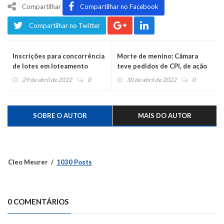
Compartilhar
Compartilhar no Facebook
Compartilhar no Twitter
Inscrições para concorrência
Morte de menino: Câmara
de lotes em loteamento
teve pedidos de CPI, de ação
harmoniense terminam
no MP e por melhorias na
29 de abril de 2022
0
30 de abril de 2022
0
segunda
saúde
SOBRE O AUTOR
MAIS DO AUTOR
Cleo Meurer
1030 Posts
0 COMENTÁRIOS