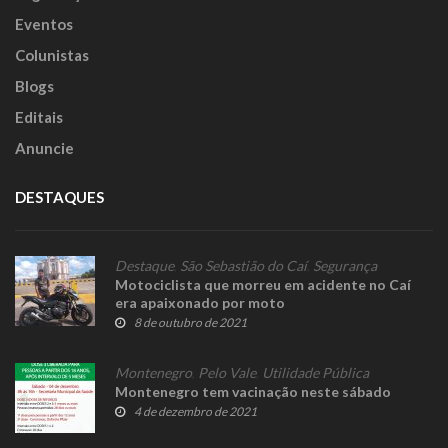
Eventos
Colunistas
Blogs
Editais
Anuncie
DESTAQUES
Destaque
,
São Sebastião do Caí
,
Segurança
Motociclista que morreu em acidente no Caí
era apaixonado por moto
8 de outubro de 2021
Montenegro
,
Pelo Vale
,
Utilidade Pública
Montenegro tem vacinação neste sábado
4 de dezembro de 2021