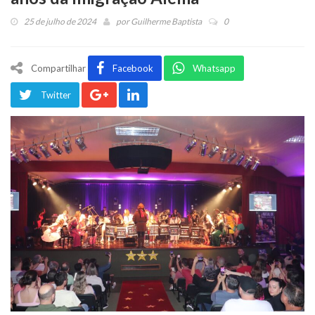
25 de julho de 2024
por
Guilherme Baptista
0
Compartilhar
Facebook
Whatsapp
Twitter