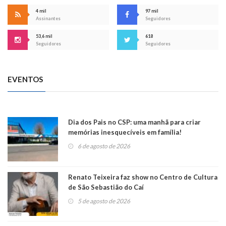
4 mil
97 mil
Assinantes
Seguidores
53,6 mil
618
Seguidores
Seguidores
EVENTOS
Dia dos Pais no CSP: uma manhã para criar
memórias inesquecíveis em família!
6 de agosto de 2026
Renato Teixeira faz show no Centro de Cultura
de São Sebastião do Caí
5 de agosto de 2026