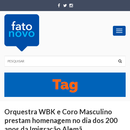
Toggl
navig
Orquestra WBK e Coro Masculino
prestam homenagem no dia dos 200
anos da Imigração Alemã