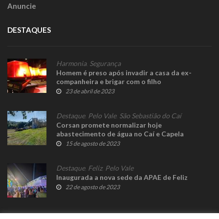
Anuncie
DESTAQUES
Harmonia
,
Segurança
Homem é preso após invadir a casa da ex-
companheira e brigar com o filho
23 de abril de 2023
Destaque
,
Pelo Vale
,
São Sebastião do Caí
Corsan promete normalizar hoje
abastecimento de água no Caí e Capela
15 de agosto de 2023
Destaque
,
Feliz
,
Pelo Vale
Inaugurada a nova sede da APAE de Feliz
22 de agosto de 2023