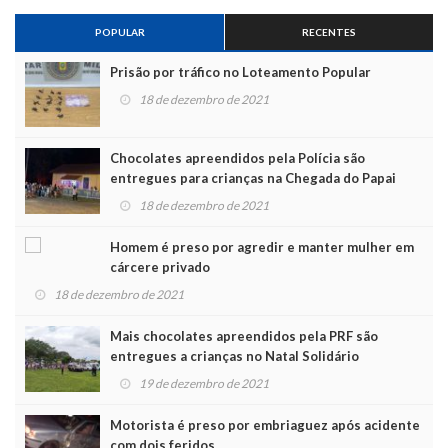
POPULAR
RECENTES
Prisão por tráfico no Loteamento Popular
18 de dezembro de 2021
Chocolates apreendidos pela Polícia são
entregues para crianças na Chegada do Papai
Noel
18 de dezembro de 2021
Homem é preso por agredir e manter mulher em
cárcere privado
18 de dezembro de 2021
Mais chocolates apreendidos pela PRF são
entregues a crianças no Natal Solidário
19 de dezembro de 2021
Motorista é preso por embriaguez após acidente
com dois feridos