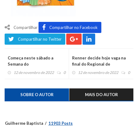
Compartilhar
Compartilhar no Facebook
Compartilhar no Twitter
Começa neste sábado a
Renner decide hoje vaga na
Semana do
final do Regional de
Empreendedorismo Feminino
Sessentões
12 de novembro de 2022
0
12 de novembro de 2022
0
SOBRE O AUTOR
MAIS DO AUTOR
Guilherme Baptista
11903 Posts