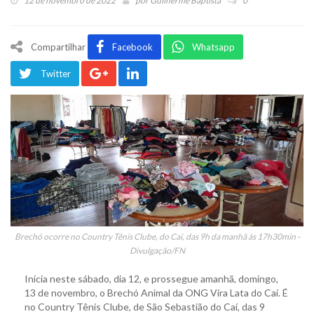
12 de novembro de 2022
por
Guilherme Baptista
0
Compartilhar
Facebook
Whatsapp
Twitter
Brechó ocorre no Country Tênis Clube, do Caí, das 9h da manhã às 17h30min -
Divulgação/FN
Inicia neste sábado, dia 12, e prossegue amanhã, domingo,
13 de novembro, o Brechó Animal da ONG Vira Lata do Caí. É
no Country Tênis Clube, de São Sebastião do Caí, das 9