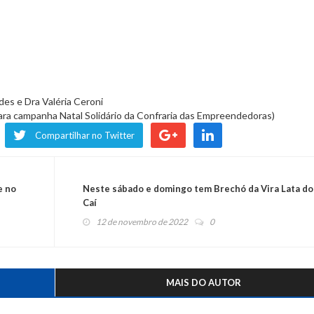
des e Dra Valéria Ceroni
para campanha Natal Solidário da Confraria das Empreendedoras)
Compartilhar no Twitter
e no
Neste sábado e domingo tem Brechó da Vira Lata do
Caí
12 de novembro de 2022
0
MAIS DO AUTOR