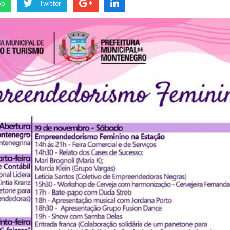
pp
Twitter