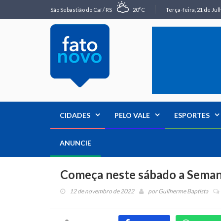
São Sebastião do Caí / RS
20°C
Terça-feira, 21 de Jul
CIDADES
PELO VALE
ESPORTES
ANUNCIE
Começa neste sábado a Sema
12 de novembro de 2022
por
Guilherme Baptista