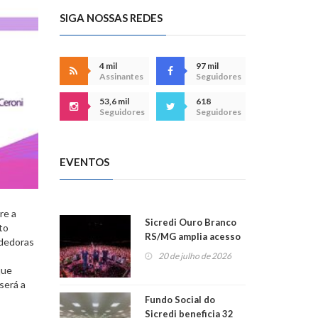
SIGA NOSSAS REDES
4 mil
97 mil
Assinantes
Seguidores
53,6 mil
618
Seguidores
Seguidores
EVENTOS
re a
Sicredi Ouro Branco
to
RS/MG amplia acesso
ndedoras
ao show dos 45 anos
20 de julho de 2026
para mais associados
que
será a
Fundo Social do
Sicredi beneficia 32