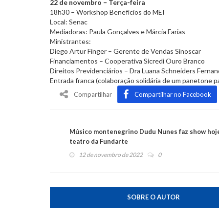
22 de novembro – Terça-feira
18h30 – Workshop Benefícios do MEI
Local: Senac
Mediadoras: Paula Gonçalves e Márcia Farias
Ministrantes:
Diego Artur Finger – Gerente de Vendas Sinoscar
Financiamentos – Cooperativa Sicredi Ouro Branco
Direitos Previdenciários – Dra Luana Schneiders Fernan
Entrada franca (colaboração solidária de um panetone 
Compartilhar
Compartilhar no Facebook
Músico montenegrino Dudu Nunes faz show hoj
teatro da Fundarte
12 de novembro de 2022
0
SOBRE O AUTOR