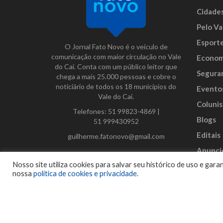
Cidade
Pelo Va
Esport
O Jornal Fato Novo é o veículo de
comunicação com maior circulação no Vale
Econom
do Caí. Conta com um público leitor que
Segura
chega a mais 25.000 pessoas e cobre o
noticiário de todos os 18 municípios do
Evento
Vale do Caí.
Colunis
Telefones:
51 99823-4869
|
Blogs
51 999430952
Editais
guilherme.fatonovo@gmail.com
Anunci
Facebook
Instagram
Twitter
Nosso site utiliza cookies para salvar seu histórico de uso e ga
nossa
política de cookies e privacidade
.