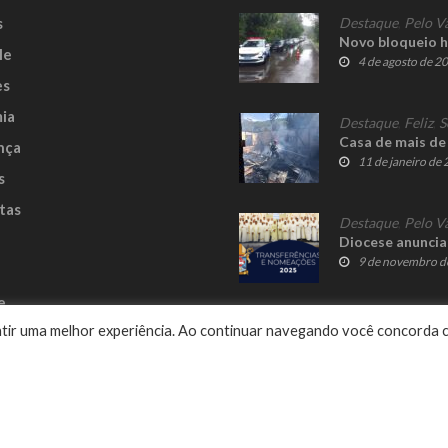
s
Destaque
,
Pelo V
Novo bloqueio h
le
4 de agosto de 2
es
ia
Destaque
,
Feliz
,
S
Casa de mais de
nça
11 de janeiro de
s
tas
Destaque
,
Pelo V
Diocese anuncia
9 de novembro d
e
rantir uma melhor experiência. Ao continuar navegando você concorda 
Delalibera
© 2023 Fato Novo - Todos os direitos reservados. Desenvolvido por
.