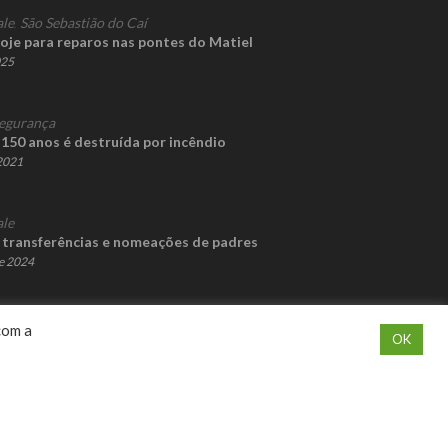
ale
,
São Sebastião do Caí
oje para reparos nas pontes do Matiel
025
egurança
 150 anos é destruída por incêndio
 2021
ale
 transferências e nomeações de padres
e 2024
com a
OK