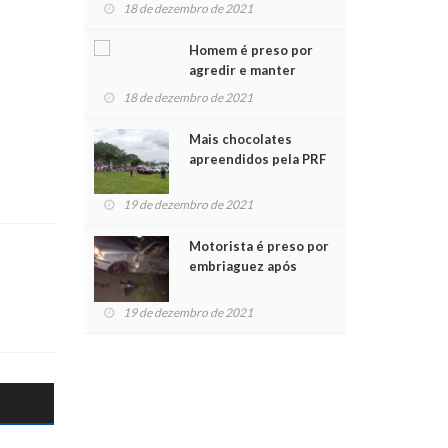
para crianças na
18 de dezembro de 2021
Chegada do Papai Noel
Homem é preso por
agredir e manter
mulher em cárcere
18 de dezembro de 2021
privado
Mais chocolates
apreendidos pela PRF
são entregues a
crianças no Natal
19 de dezembro de 2021
Solidário
Motorista é preso por
embriaguez após
acidente com dois
feridos
19 de dezembro de 2021