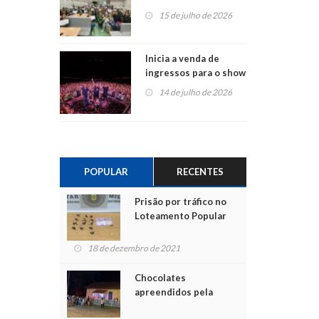
projetos em
15 de julho de 2026
Montenegro
Inicia a venda de
ingressos para o show
do Jota Quest nos 45
14 de julho de 2026
anos da Sicredi Ouro
Branco RS/MG
POPULAR
RECENTES
Prisão por tráfico no
Loteamento Popular
18 de dezembro de 2021
Chocolates
apreendidos pela
Polícia são entregues