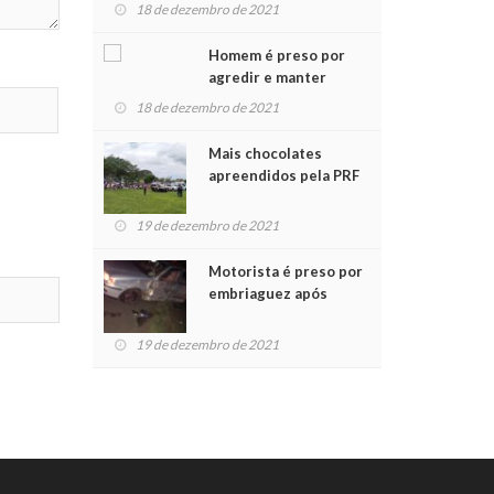
para crianças na
18 de dezembro de 2021
Chegada do Papai Noel
Homem é preso por
agredir e manter
mulher em cárcere
18 de dezembro de 2021
privado
Mais chocolates
apreendidos pela PRF
são entregues a
crianças no Natal
19 de dezembro de 2021
Solidário
Motorista é preso por
embriaguez após
acidente com dois
feridos
19 de dezembro de 2021