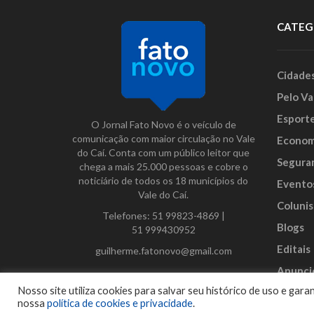
CATEG
Cidade
Pelo Va
Esport
O Jornal Fato Novo é o veículo de
comunicação com maior circulação no Vale
Econom
do Caí. Conta com um público leitor que
Segura
chega a mais 25.000 pessoas e cobre o
noticiário de todos os 18 municípios do
Evento
Vale do Caí.
Colunis
Telefones:
51 99823-4869
|
Blogs
51 999430952
Editais
guilherme.fatonovo@gmail.com
Anunci
Facebook
Instagram
Twitter
Nosso site utiliza cookies para salvar seu histórico de uso e ga
nossa
política de cookies e privacidade
.