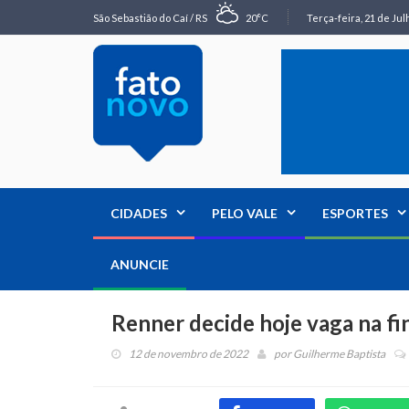
São Sebastião do Caí / RS
20°C
Terça-feira, 21 de Jul
CIDADES
PELO VALE
ESPORTES
ANUNCIE
Renner decide hoje vaga na fi
12 de novembro de 2022
por
Guilherme Baptista