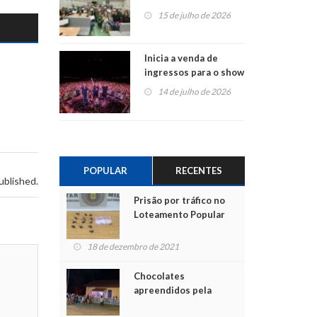
projetos em
15 de julho de 2026
Montenegro
Inicia a venda de
ingressos para o show
do Jota Quest nos 45
14 de julho de 2026
anos da Sicredi Ouro
Branco RS/MG
POPULAR
RECENTES
ublished.
Prisão por tráfico no
Loteamento Popular
18 de dezembro de 2021
Chocolates
apreendidos pela
Polícia são entregues