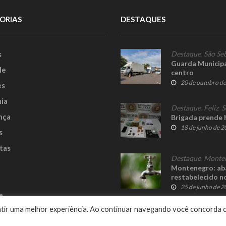
ORIAS
DESTAQUES
s
Destaque
,
São Se
Guarda Municipa
le
centro
20 de outubro d
es
ia
Destaque
,
Feliz
,
S
nça
Brigada prende 
18 de junho de 
s
tas
Destaque
,
Monte
Montenegro: aba
restabelecido no
25 de junho de 
e
rantir uma melhor experiência. Ao continuar navegando você concorda 