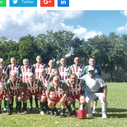
pp
Twitter