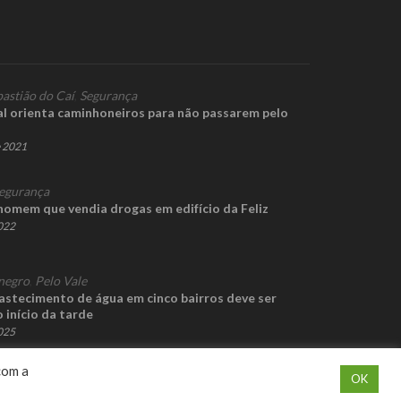
bastião do Caí
,
Segurança
l orienta caminhoneiros para não passarem pelo
e 2021
egurança
homem que vendia drogas em edifício da Feliz
2022
negro
,
Pelo Vale
stecimento de água em cinco bairros deve ser
 início da tarde
2025
com a
OK