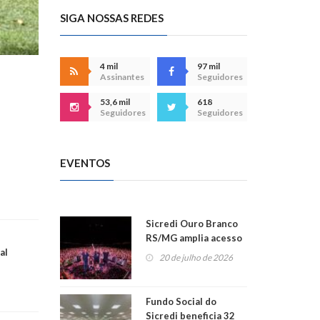
SIGA NOSSAS REDES
4 mil
97 mil
Assinantes
Seguidores
53,6 mil
618
Seguidores
Seguidores
EVENTOS
Sicredi Ouro Branco
RS/MG amplia acesso
al
ao show dos 45 anos
20 de julho de 2026
para mais associados
Fundo Social do
Sicredi beneficia 32