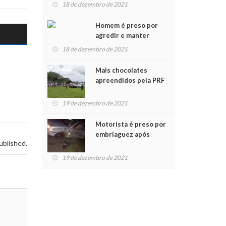
para crianças na
18 de dezembro de 2021
Chegada do Papai Noel
Homem é preso por
agredir e manter
mulher em cárcere
18 de dezembro de 2021
privado
Mais chocolates
apreendidos pela PRF
são entregues a
crianças no Natal
19 de dezembro de 2021
Solidário
Motorista é preso por
embriaguez após
ublished.
acidente com dois
feridos
19 de dezembro de 2021