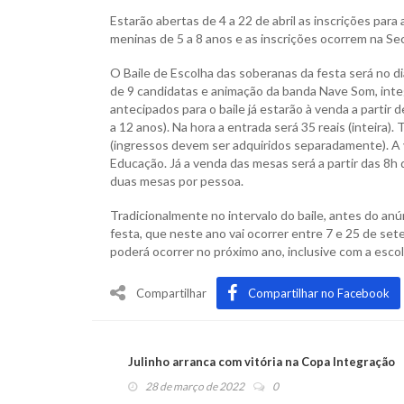
Estarão abertas de 4 a 22 de abril as inscrições pa
meninas de 5 a 8 anos e as inscrições ocorrem na Se
O Baile de Escolha das soberanas da festa será no d
de 9 candidatas e animação da banda Nave Som, int
antecipados para o baile já estarão à venda a partir d
a 12 anos). Na hora a entrada será 35 reais (inteira
(ingressos devem ser adquiridos separadamente). A 
Educação. Já a venda das mesas será a partir das 8h 
duas mesas por pessoa.
Tradicionalmente no intervalo do baile, antes do anú
festa, que neste ano vai ocorrer entre 7 e 25 de se
poderá ocorrer no próximo ano, inclusive com a esco
Compartilhar
Compartilhar no Facebook
Julinho arranca com vitória na Copa Integração
28 de março de 2022
0