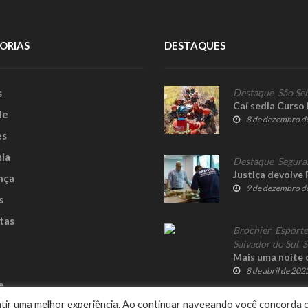
ORIAS
DESTAQUES
s
Destaque
,
São Se
Caí sedia Curso
le
8 de dezembro d
es
ia
Destaque
,
Segura
Justiça devolve 
nça
9 de dezembro d
s
tas
Brochier
,
Esporte
Salvador do Sul
,
S
Mais uma noite 
8 de abril de 202
e
rantir uma melhor experiência. Ao continuar navegando você concorda 