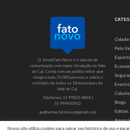
CATEG
Cidade
Pelo Va
Esport
O Jornal Fato Novo é o veículo de
comunicação com maior circulação no Vale
Econom
do Caí. Conta com um público leitor que
Segura
chega a mais 25.000 pessoas e cobre o
noticiário de todos os 18 municípios do
Evento
Vale do Caí.
Colunis
Telefones:
51 99823-4869
|
Blogs
51 999430952
Editais
guilherme.fatonovo@gmail.com
Anunci
Facebook
Instagram
Twitter
Nosso site utiliza cookies para salvar seu histórico de uso e ga