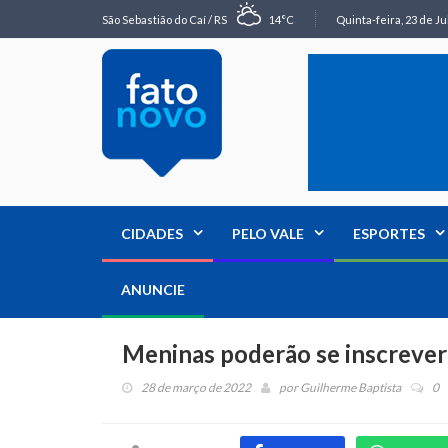
São Sebastião do Caí / RS
14°C
Quinta-feira, 23 de Ju
CIDADES
PELO VALE
ESPORTES
ANUNCIE
Meninas poderão se inscreve
28 de março de 2022
por
Guilherme Baptista
0