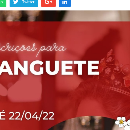
pp
Twitter