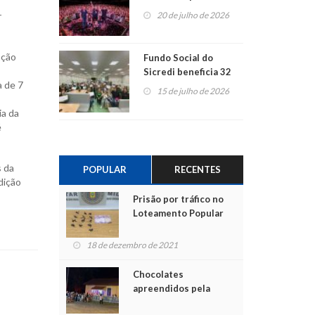
ao show dos 45 anos
r
20 de julho de 2026
para mais associados
ação
Fundo Social do
Sicredi beneficia 32
a de 7
projetos em
15 de julho de 2026
Montenegro
ia da
é
s da
POPULAR
RECENTES
dição
Prisão por tráfico no
Loteamento Popular
18 de dezembro de 2021
Chocolates
apreendidos pela
Polícia são entregues