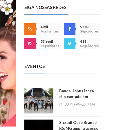
SIGA NOSSAS REDES
4 mil
97 mil
Assinantes
Seguidores
53,6 mil
618
Seguidores
Seguidores
EVENTOS
Banda Hopus lança
clip cantado em
alemão e inglês
22 de julho de 2026
Sicredi Ouro Branco
RS/MG amplia acesso