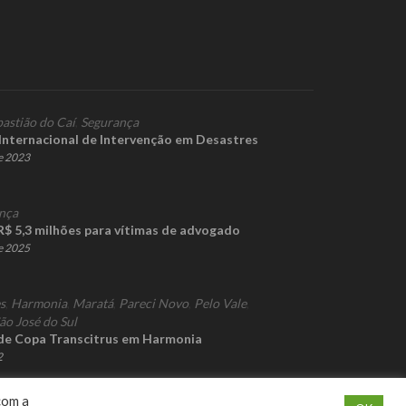
bastião do Caí
,
Segurança
 Internacional de Intervenção em Desastres
e 2023
nça
R$ 5,3 milhões para vítimas de advogado
e 2025
s
,
Harmonia
,
Maratá
,
Pareci Novo
,
Pelo Vale
,
ão José do Sul
de Copa Transcitrus em Harmonia
2
com a