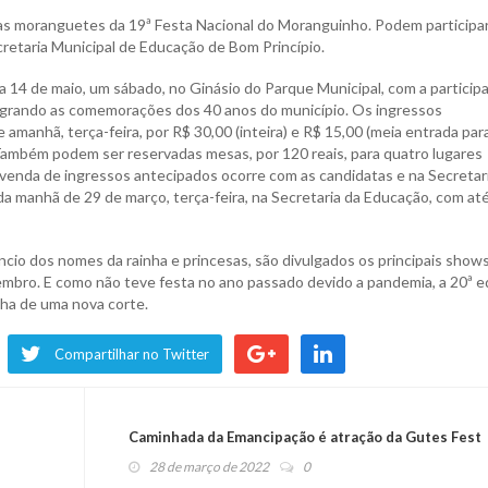
ra as moranguetes da 19ª Festa Nacional do Moranguinho. Podem participa
cretaria Municipal de Educação de Bom Princípio.
ia 14 de maio, um sábado, no Ginásio do Parque Municipal, com a particip
egrando as comemorações dos 40 anos do município. Os ingressos
e amanhã, terça-feira, por R$ 30,00 (inteira) e R$ 15,00 (meia entrada par
). Também podem ser reservadas mesas, por 120 reais, para quatro lugares
venda de ingressos antecipados ocorre com as candidatas e na Secretar
da manhã de 29 de março, terça-feira, na Secretaria da Educação, com at
ncio dos nomes da rainha e princesas, são divulgados os principais show
tembro. E como não teve festa no ano passado devido a pandemia, a 20ª e
lha de uma nova corte.
Compartilhar no Twitter
Caminhada da Emancipação é atração da Gutes Fest
28 de março de 2022
0