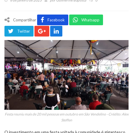
6 de janeiro de 2023
por
Guilherme Baptista
0
Compartilhar
Facebook
Whatsapp
Twitter
Festa reuniu mais de 20 mil pessoas em outubro em São Vendelino - Crédito: Alex
Steffen
O investimento em uma festa voltada à comunidade é gigantesco