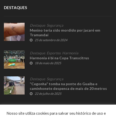
DESTAQUES
Destaque
,
Segurança
Menino teria sido mordido por jacaré em
Tramandaí
25 de setembro de 2024
Destaque
,
Esportes
,
Harmonia
Harmonia é bi na Copa Transcitrus
18 de maio de 2025
Destaque
,
Segurança
“Cegonha” tomba na ponte do Guaíba e
caminhonete despenca de mais de 20 metros
22 de julho de 2025
Nosso site utiliza cookies para salvar seu histórico de uso e