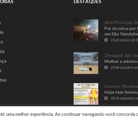
ORIAS
DESTAQUES
s
Bom Princípio
,
D
Pai circulou por
le
em São Vendeli
15 de março de 
es
ia
Destaque
,
São Ve
nça
Mulher e adoles
23 de outubro d
s
tas
Eventos
,
Montene
Hoje tem Seminá
10 de setembro 
e
rantir uma melhor experiência. Ao continuar navegando você concorda 