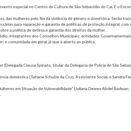
 evento especial no Centro de Cultura de São Sebastião do Caí. É o Enco
tos das mulheres pelo fim da violência de gênero e doméstica. Serão tra
sárias para reparação e garantia de políticas de proteção integral, com 
obre a política de defesa e garantia dos direitos da mulher.
édio; integrantes dos Conselhos Municipais; entidades Governamentais
; e comunidade em geral, já que é aberto ao público.
er (Delegada Cleusa Spinato, titular da Delegacia de Polícia de São Sebas
ência doméstica (Tatiane Schulze da Cruz, Assistente Social, e Sandra Fe
ulheres em Situação de Vulnerabilidade” (Juliana Dewes Abdel Badwan,
.