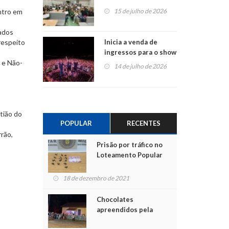
projetos em
ntro em
15 de julho de 2026
Montenegro
tados
respeito
Inicia a venda de
ingressos para o show
 e Não-
do Jota Quest nos 45
14 de julho de 2026
anos da Sicredi Ouro
Branco RS/MG
tião do
POPULAR
RECENTES
rrão,
Prisão por tráfico no
Loteamento Popular
18 de dezembro de 2021
Chocolates
apreendidos pela
Polícia são entregues