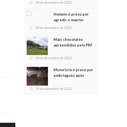
para crianças na
18 de dezembro de 2021
Chegada do Papai Noel
Homem é preso por
agredir e manter
mulher em cárcere
18 de dezembro de 2021
privado
Mais chocolates
apreendidos pela PRF
são entregues a
crianças no Natal
19 de dezembro de 2021
Solidário
Motorista é preso por
embriaguez após
acidente com dois
feridos
19 de dezembro de 2021