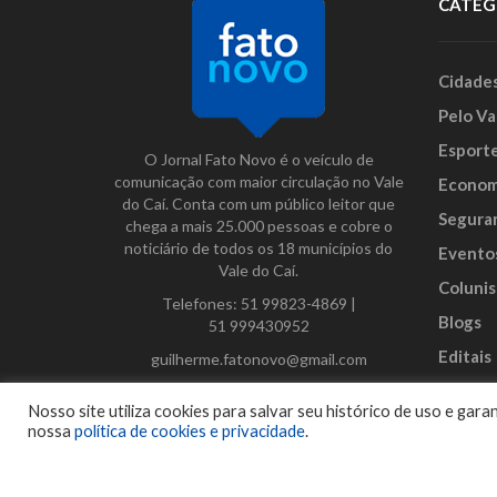
CATEG
Cidade
Pelo Va
Esport
O Jornal Fato Novo é o veículo de
comunicação com maior circulação no Vale
Econom
do Caí. Conta com um público leitor que
Segura
chega a mais 25.000 pessoas e cobre o
noticiário de todos os 18 municípios do
Evento
Vale do Caí.
Colunis
Telefones:
51 99823-4869
|
Blogs
51 999430952
Editais
guilherme.fatonovo@gmail.com
Anunci
Facebook
Instagram
Twitter
Nosso site utiliza cookies para salvar seu histórico de uso e ga
nossa
política de cookies e privacidade
.