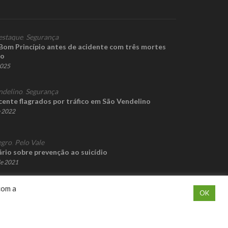
estaque
,
Segurança
 Bom Princípio antes de acidente com três mortes
no
2025
ndelino
,
Segurança
cente flagrados por tráfico em São Vendelino
e 2022
gro
,
Pelo Vale
rio sobre prevenção ao suicídio
de 2021
com a
OK