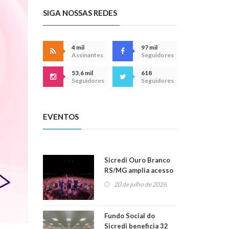
SIGA NOSSAS REDES
4 mil
97 mil
Assinantes
Seguidores
53,6 mil
618
Seguidores
Seguidores
EVENTOS
Sicredi Ouro Branco
RS/MG amplia acesso
ao show dos 45 anos
20 de julho de 2026
para mais associados
Fundo Social do
Sicredi beneficia 32