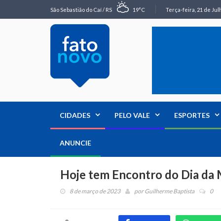
São Sebastião do Caí / RS
19°C
Terça-feira, 21 de Jul
CIDADES
PELO VALE
ESPORTES
ANUNCIE
Hoje tem Encontro do Dia da 
8 de março de 2023
por
Guilherme Baptista
0