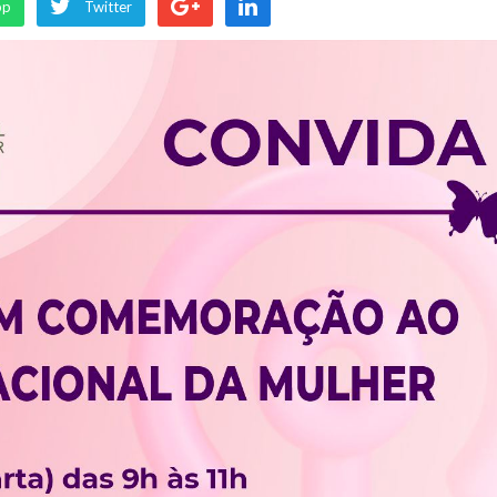
pp
Twitter