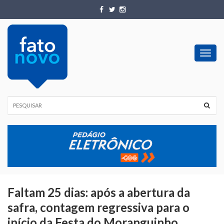
Toggl
navig
Faltam 25 dias: após a abertura da
safra, contagem regressiva para o
início da Festa do Moranguinho