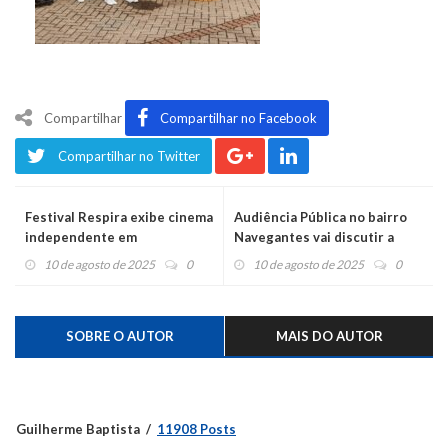
Compartilhar
Compartilhar no Facebook
Compartilhar no Twitter
Festival Respira exibe cinema
Audiência Pública no bairro
independente em
Navegantes vai discutir a
Montenegro
proteção contra as
10 de agosto de 2025
0
10 de agosto de 2025
0
enchentes
SOBRE O AUTOR
MAIS DO AUTOR
Guilherme Baptista
11908 Posts