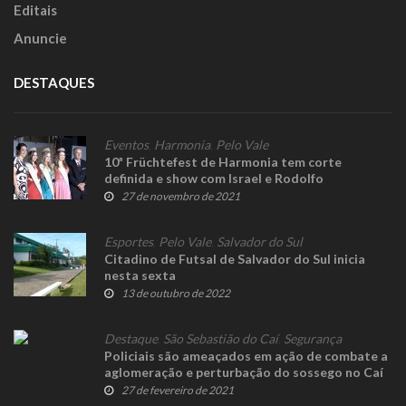
Editais
Anuncie
DESTAQUES
Eventos
,
Harmonia
,
Pelo Vale
10ª Früchtefest de Harmonia tem corte
definida e show com Israel e Rodolfo
27 de novembro de 2021
Esportes
,
Pelo Vale
,
Salvador do Sul
Citadino de Futsal de Salvador do Sul inicia
nesta sexta
13 de outubro de 2022
Destaque
,
São Sebastião do Caí
,
Segurança
Policiais são ameaçados em ação de combate a
aglomeração e perturbação do sossego no Caí
27 de fevereiro de 2021