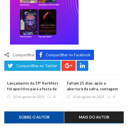
Compartilhar
Compartilhar no Facebook
Compartilhar no Twitter
Lançamento da 19ª Kerbfest
Faltam 25 dias: após a
foi aperitivo para a festa de
abertura da safra, contagem
outubro
regressiva para o início da
10 de agosto de 2025
0
10 de agosto de 2025
0
Festa do Moranguinho
SOBRE O AUTOR
MAIS DO AUTOR