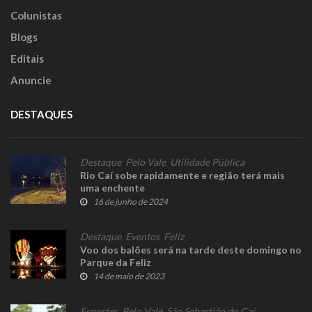
Colunistas
Blogs
Editais
Anuncie
DESTAQUES
Destaque
,
Pelo Vale
,
Utilidade Pública
Rio Caí sobe rapidamente e região terá mais
uma enchente
16 de junho de 2024
Destaque
,
Eventos
,
Feliz
Voo dos balões será na tarde deste domingo no
Parque da Feliz
14 de maio de 2023
Esportes
,
Pelo Vale
,
São Sebastião do Caí