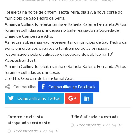
Foi eleita na noite de ontem, sexta-feira, dia 17, a nova corte do
município de São Pedro da Serra.
Amanda Colling foi eleita rainha e Rafaela Kafer e Fernanda Artus
foram escolhidas as princesas no baile realizado na Sociedade
União de Campestre Alto.
As novas soberanas vão representar o município de São Pedro da
Serra em diversos eventos e também serão as principais
responsáveis pela divulgação e recepção do público na 13º
Kappesbergfest.
Amanda Colling foi eleita rainha e Rafaela Kafer e Fernanda Artus
foram escolhidas as princesas
Crédito: Geovani de Lima/Jornal Ação
Compartilhar
Compartilhar no Facebook
Compartilhar no Twitter
Enterro de ciclista
Rifle é atirado na estrada
atropelado será neste
19 de março de 2023
0
domingo
18 de março de 2023
0