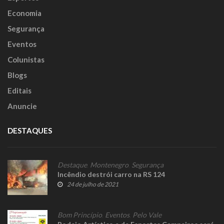
Economia
Segurança
Eventos
Colunistas
Blogs
Editais
Anuncie
DESTAQUES
Destaque
,
Montenegro
,
Segurança
Incêndio destrói carro na RS 124
24 de julho de 2021
Bom Princípio
,
Eventos
,
Pelo Vale