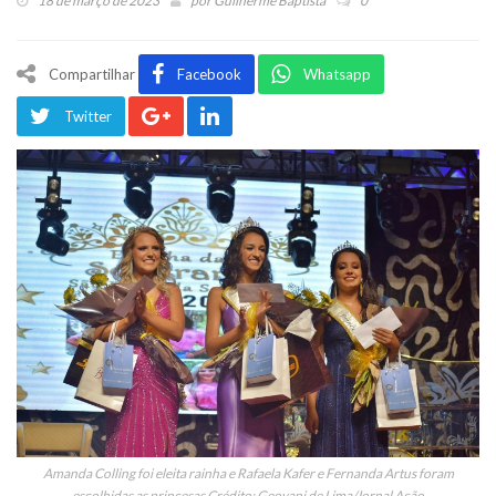
18 de março de 2023
por
Guilherme Baptista
0
Compartilhar
Facebook
Whatsapp
Twitter
Amanda Colling foi eleita rainha e Rafaela Kafer e Fernanda Artus foram
escolhidas as princesas Crédito: Geovani de Lima/Jornal Ação