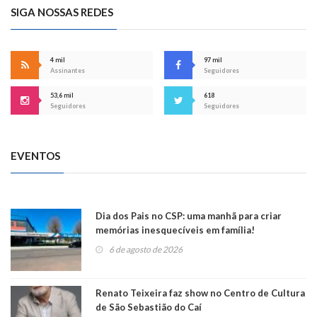
SIGA NOSSAS REDES
4 mil
97 mil
Assinantes
Seguidores
53,6 mil
618
Seguidores
Seguidores
EVENTOS
Dia dos Pais no CSP: uma manhã para criar
memórias inesquecíveis em família!
6 de agosto de 2026
Renato Teixeira faz show no Centro de Cultura
de São Sebastião do Caí