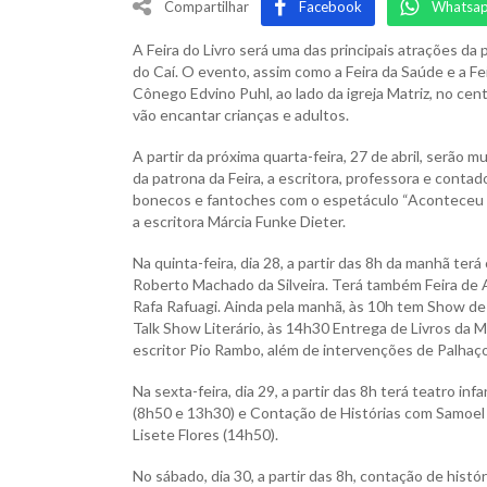
Compartilhar
Facebook
Whatsa
A Feira do Livro será uma das principais atrações d
do Caí. O evento, assim como a Feira da Saúde e a Fe
Cônego Edvino Puhl, ao lado da igreja Matriz, no cen
vão encantar crianças e adultos.
A partir da próxima quarta-feira, 27 de abril, serão 
da patrona da Feira, a escritora, professora e contad
bonecos e fantoches com o espetáculo “Aconteceu na
a escritora Márcia Funke Dieter.
Na quinta-feira, dia 28, a partir das 8h da manhã ter
Roberto Machado da Silveira. Terá também Feira de 
Rafa Rafuagi. Ainda pela manhã, às 10h tem Show de
Talk Show Literário, às 14h30 Entrega de Livros da
escritor Pio Rambo, além de intervenções de Palhaç
Na sexta-feira, dia 29, a partir das 8h terá teatro in
(8h50 e 13h30) e Contação de Histórias com Samoel So
Lisete Flores (14h50).
No sábado, dia 30, a partir das 8h, contação de hist