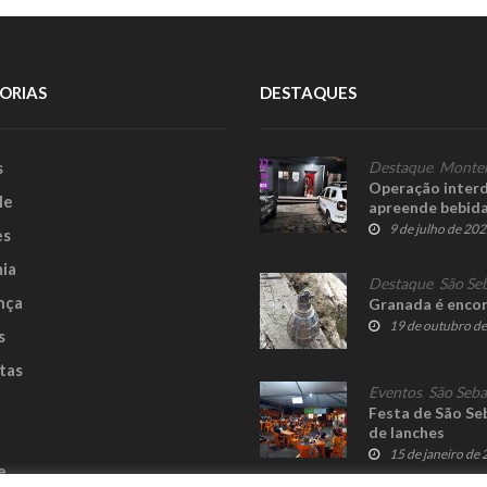
ORIAS
DESTAQUES
s
Destaque
,
Monte
Operação interdi
le
apreende bebid
9 de julho de 20
es
ia
Destaque
,
São Se
nça
Granada é encon
19 de outubro d
s
tas
Eventos
,
São Seba
Festa de São Se
de lanches
15 de janeiro de
e