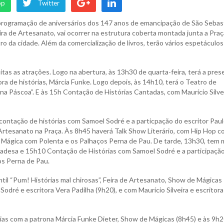
pp
Twitter
a programação de aniversários dos 147 anos de emancipação de São Sebas
ira de Artesanato, vai ocorrer na estrutura coberta montada junta a Praç
tro da cidade. Além da comercialização de livros, terão vários espetáculo
muitas as atrações. Logo na abertura, às 13h30 de quarta-feira, terá a pre
ora de histórias, Márcia Funke. Logo depois, às 14h10, terá o Teatro de
 Páscoa”. E às 15h Contação de Histórias Cantadas, com Maurício Silve
á contação de histórias com Samoel Sodré e a particpação do escritor Pau
Artesanato na Praça. Às 8h45 haverá Talk Show Literário, com Hip Hop 
 Mágica com Polenta e os Palhaços Perna de Pau. De tarde, 13h30, tem 
 Madesa e 15h10 Contação de Histórias com Samoel Sodré e a participaçã
os Perna de Pau.
fantil “Pum! Histórias mal chirosas”, Feira de Artesanato, Show de Mágicas
dré e escritora Vera Padilha (9h20), e com Maurício Silveira e escritora
órias com a patrona Márcia Funke Dieter, Show de Mágicas (8h45) e às 9h2