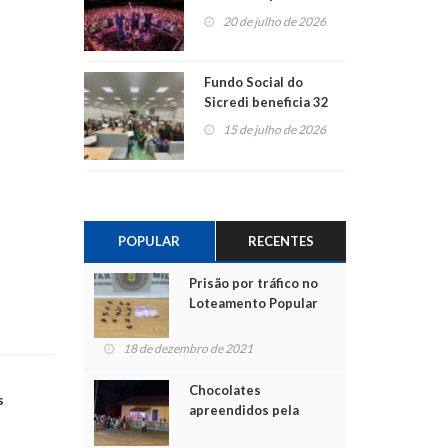
ao show dos 45 anos
20 de julho de 2026
para mais associados
Fundo Social do
Sicredi beneficia 32
projetos em
15 de julho de 2026
Montenegro
POPULAR
RECENTES
Prisão por tráfico no
Loteamento Popular
18 de dezembro de 2021
Chocolates
s
apreendidos pela
Polícia são entregues