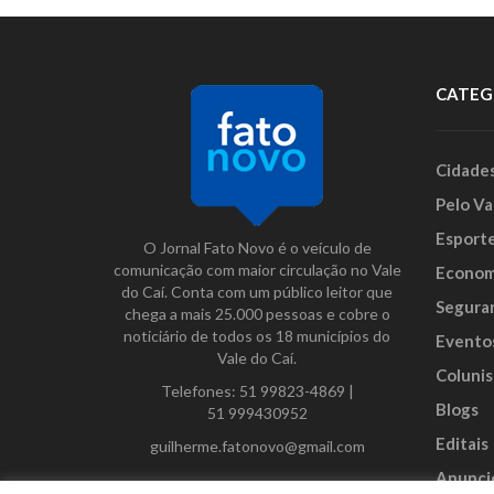
CATEG
Cidade
Pelo Va
Esport
O Jornal Fato Novo é o veículo de
comunicação com maior circulação no Vale
Econom
do Caí. Conta com um público leitor que
Segura
chega a mais 25.000 pessoas e cobre o
noticiário de todos os 18 municípios do
Evento
Vale do Caí.
Colunis
Telefones:
51 99823-4869
|
Blogs
51 999430952
Editais
guilherme.fatonovo@gmail.com
Anunci