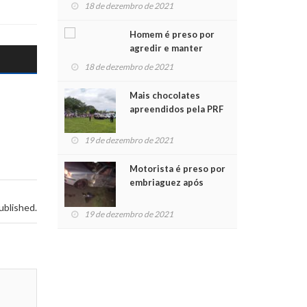
para crianças na
18 de dezembro de 2021
Chegada do Papai Noel
Homem é preso por
agredir e manter
mulher em cárcere
18 de dezembro de 2021
privado
Mais chocolates
apreendidos pela PRF
são entregues a
crianças no Natal
19 de dezembro de 2021
Solidário
Motorista é preso por
embriaguez após
acidente com dois
ublished.
feridos
19 de dezembro de 2021