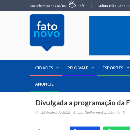
São Sebastião do Caí / RS
14°C
Quinta-feira, 23 de Ju
CIDADES
PELO VALE
ESPORTES
ANUNCIE
Divulgada a programação da Fe
25 de abril de 2022
por
Guilherme Baptista
0