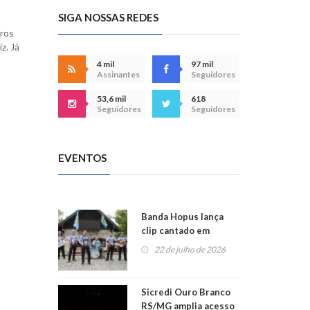
SIGA NOSSAS REDES
rros
z. Já
4 mil
97 mil
Assinantes
Seguidores
53,6 mil
618
Seguidores
Seguidores
EVENTOS
Banda Hopus lança
clip cantado em
alemão e inglês
22 de julho de 2026
Sicredi Ouro Branco
RS/MG amplia acesso