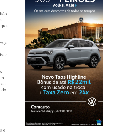
tião
a
s que
sença
ira e
lo
com
mais
o do
0 o