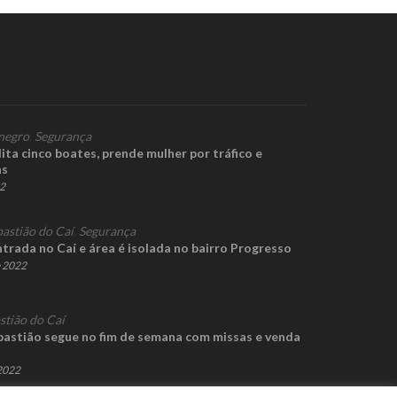
negro
,
Segurança
ta cinco boates, prende mulher por tráfico e
as
22
bastião do Caí
,
Segurança
trada no Caí e área é isolada no bairro Progresso
e 2022
stião do Caí
bastião segue no fim de semana com missas e venda
 2022