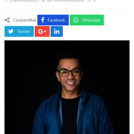
8 de julho de 2021
por
Guilherme Baptista
0
Compartilhar
Facebook
Whatsapp
Twitter