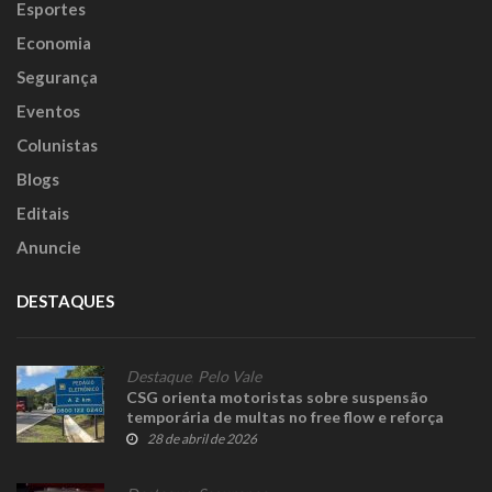
Esportes
Economia
Segurança
Eventos
Colunistas
Blogs
Editais
Anuncie
DESTAQUES
Destaque
,
Pelo Vale
CSG orienta motoristas sobre suspensão
temporária de multas no free flow e reforça
prazo para regularização
28 de abril de 2026