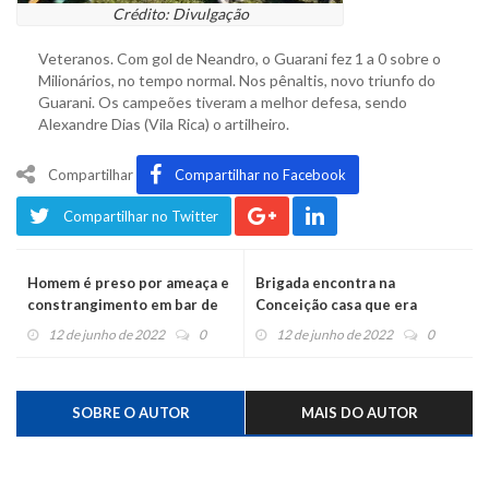
Crédito: Divulgação
Veteranos. Com gol de Neandro, o Guarani fez 1 a 0 sobre o
Milionários, no tempo normal. Nos pênaltis, novo triunfo do
Guarani. Os campeões tiveram a melhor defesa, sendo
Alexandre Dias (Vila Rica) o artilheiro.
Compartilhar
Compartilhar no Facebook
Compartilhar no Twitter
Homem é preso por ameaça e
Brigada encontra na
constrangimento em bar de
Conceição casa que era
Salvador do Sul
depósito de drogas e tinha
12 de junho de 2022
0
12 de junho de 2022
0
duas crianças
SOBRE O AUTOR
MAIS DO AUTOR