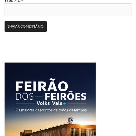
três × 1 =