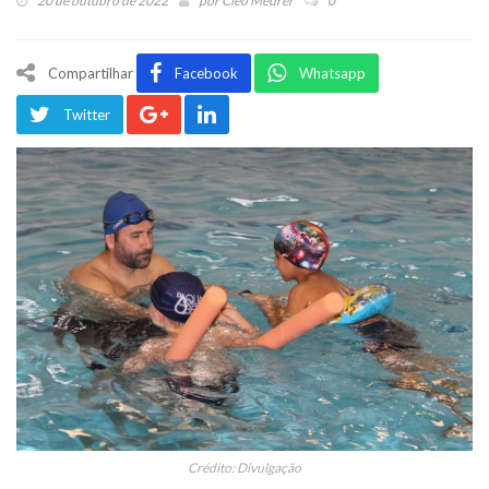
20 de outubro de 2022
por
Cleo Meurer
0
Compartilhar
Facebook
Whatsapp
Twitter
Crédito: Divulgação