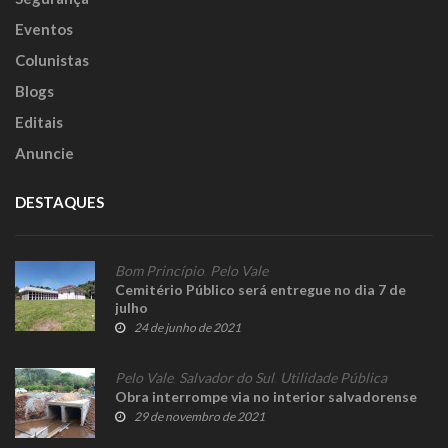
Eventos
Colunistas
Blogs
Editais
Anuncie
DESTAQUES
Bom Princípio
,
Pelo Vale
Cemitério Público será entregue no dia 7 de
julho
24 de junho de 2021
Pelo Vale
,
Salvador do Sul
,
Utilidade Pública
Obra interrompe via no interior salvadorense
29 de novembro de 2021