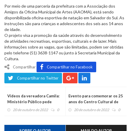
Por meio de uma parceria da prefeitura com a Associação dos
Amigos da Oficina Municipal de Artes (AAOMA), está sendo
disponibilizada oficina esportiva de natação em Salvador do Sul. As
instruções são para crianças e adolescentes dos seis aos 14 anos
de idade.
O projeto visa a promoção da saúde através do desenvolvimento
de atividades recreativas, esportivas, culturais e de lazer. Mais
informações sobre as vagas, que são limitadas, podem ser obtidas
pelo telefone (51) 3638-1147 ou junto à Secretaria Municipal da
Cultura.
Compartilhar
Compartilhar no Facebook
Compartilhar no Twitter
Vídeos da vereadora Camila:
Evento para comemorar os 25
Ministério Público pede
anos do Centro Cultural de
investigação da Polícia
São Pedro
20 de outubro de 2022
0
20 de outubro de 2022
0
Federal e PDT entra com
pedido de impeachment
SOBRE O AUTOR
MAIS DO AUTOR