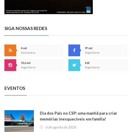
SIGA NOSSAS REDES
4 mil
97 mil
Assinantes
Seguidores
53,6 mil
618
Seguidores
Seguidores
EVENTOS
Dia dos Pais no CSP: uma manhã para criar
memórias inesquecíveis em família!
6 de agosto de 2026