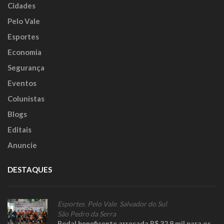
Cidades
Pelo Vale
Esportes
Economia
Segurança
Eventos
Colunistas
Blogs
Editais
Anuncie
DESTAQUES
Esportes
,
Pelo Vale
,
Salvador do Sul
,
São Pedro da Serra
Pedal beneficente arrecada R$ 32,9 mil para os