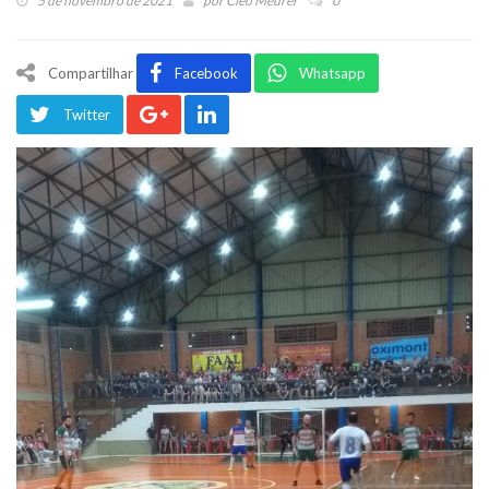
5 de novembro de 2021
por
Cleo Meurer
0
Compartilhar
Facebook
Whatsapp
Twitter