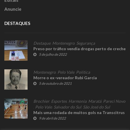
Editais
Anuncie
DESTAQUES
Destaque
,
Montenegro
,
Segurança
Preso por tráfico vendia drogas perto de creche
5 de julho de 2022
Montenegro
,
Pelo Vale
,
Política
Morre o ex-vereador Rubi Garcia
5 de outubro de 2021
Brochier
,
Esportes
,
Harmonia
,
Maratá
,
Pareci Novo
,
Pelo Vale
,
Salvador do Sul
,
São José do Sul
Mais uma rodada de muitos gols na Transcitrus
9 de abril de 2022