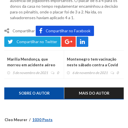
ausência de jogadores importantes. O placar de 6 a 4 para os
donos da casa no tempo regulamentar encaminhou a decisão
para os pênaltis, onde o placar foi de 3 a 2. Na ida, os
salvadorenses haviam aplicado 4 a 1.
Compartilhar
Compartilhar no Facebook
Compartilhar no Twitter
Marília Mendonça, que
Montenegro tem vacinação
morreu em acidente aéreo
neste sábado contra a Covid
hoje, fez o maior show da
na Secretaria da Saúde
5 de novembro de 2021
0
6 de novembro de 2021
0
região, na Festa do
Moranguinho
SOBRE O AUTOR
MAIS DO AUTOR
Cleo Meurer
1030 Posts