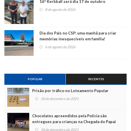
16° Kerbball será dia 17 de outubro
8 de agosto de 2026
Dia dos Pais no CSP: uma manhã para criar
memórias inesquecíveis em família!
6 de agosto de 2026
POPULAR
RECENTES
Prisão por tráfico no Loteamento Popular
18 de dezembro de 2021
Chocolates apreendidos pela Polícia são
entregues para crianças na Chegada do Papai
Noel
18 de dezembro de 2021