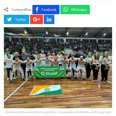
Compartilhar
Facebook
Whatsapp
Twitter
Harmonia tinha vencido em casa (foto), mas perdeu em Maratá, vindo a garantir