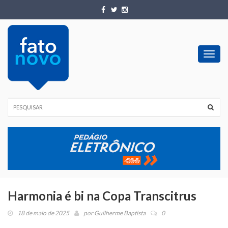
Toggl
navig
Harmonia é bi na Copa Transcitrus
18 de maio de 2025
por
Guilherme Baptista
0