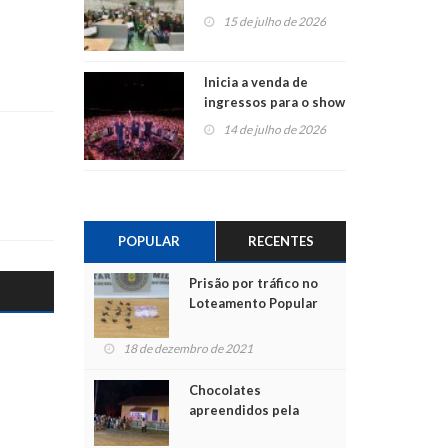
projetos em
15 de julho de 2026
Montenegro
Inicia a venda de
ingressos para o show
do Jota Quest nos 45
14 de julho de 2026
anos da Sicredi Ouro
Branco RS/MG
POPULAR
RECENTES
Prisão por tráfico no
Loteamento Popular
18 de dezembro de 2021
Chocolates
apreendidos pela
Polícia são entregues