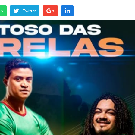
pp
Twitter