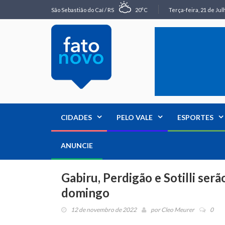
São Sebastião do Caí / RS
20°C
Terça-feira, 21 de Jul
CIDADES
PELO VALE
ESPORTES
ANUNCIE
Gabiru, Perdigão e Sotilli ser
domingo
12 de novembro de 2022
por
Cleo Meurer
0