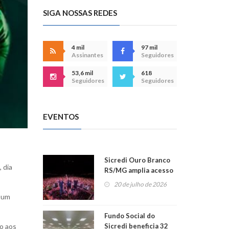
SIGA NOSSAS REDES
4 mil
97 mil
Assinantes
Seguidores
53,6 mil
618
Seguidores
Seguidores
EVENTOS
Sicredi Ouro Branco
 dia
RS/MG amplia acesso
ao show dos 45 anos
20 de julho de 2026
para mais associados
s um
Fundo Social do
Sicredi beneficia 32
to aos