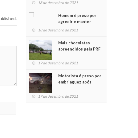
para crianças na
18 de dezembro de 2021
Chegada do Papai Noel
Homem é preso por
ublished.
agredir e manter
mulher em cárcere
18 de dezembro de 2021
privado
Mais chocolates
apreendidos pela PRF
são entregues a
crianças no Natal
19 de dezembro de 2021
Solidário
Motorista é preso por
embriaguez após
acidente com dois
feridos
19 de dezembro de 2021