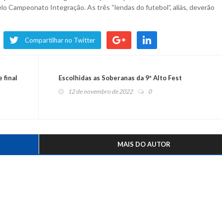
elo Campeonato Integração. As três “lendas do futebol”, aliás, deverão
Compartilhar no Twitter
 final
Escolhidas as Soberanas da 9ª Alto Fest
12 de novembro de 2022
0
MAIS DO AUTOR