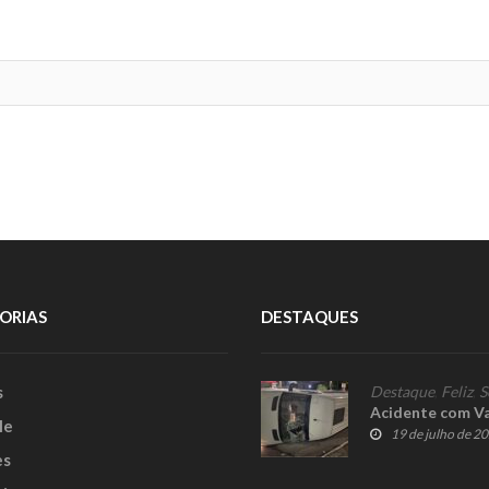
ORIAS
DESTAQUES
s
Destaque
,
Feliz
,
S
Acidente com Van
le
19 de julho de 2
es