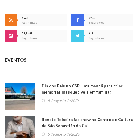
4 mil
97 mil
Assinantes
Seguidores
53,6 mil
618
Seguidores
Seguidores
EVENTOS
Dia dos Pais no CSP: uma manhã para criar
memórias inesquecíveis em família!
6 de agosto de 2026
Renato Teixeira faz show no Centro de Cultura
de São Sebastião do Caí
5 de agosto de 2026