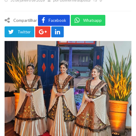
31 de janeiro de 2026
por
Guilherme Baptista
0
Compartilhar
Facebook
Whatsapp
Twitter