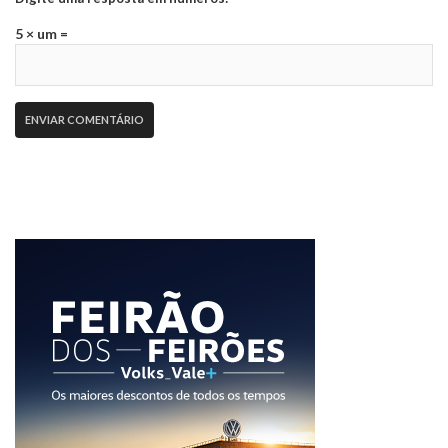
5 × um =