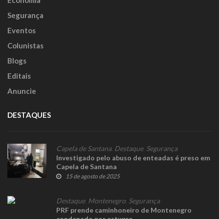
Segurança
Eventos
Colunistas
Blogs
Editais
Anuncie
DESTAQUES
Capela de Santana
,
Destaque
,
Segurança
Investigado pelo abuso de enteadas é preso em
Capela de Santana
15 de agosto de 2025
Destaque
,
Montenegro
,
Segurança
PRF prende caminhoneiro de Montenegro
condenado por estupro