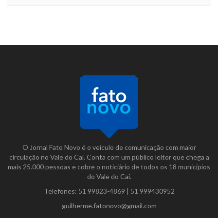
O Jornal Fato Novo é o veículo de comunicação com maior
circulação no Vale do Caí. Conta com um público leitor que chega a
mais 25.000 pessoas e cobre o noticiário de todos os 18 municípios
do Vale do Caí.
Telefones:
51 99823-4869
|
51 999430952
guilherme.fatonovo@gmail.com