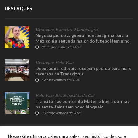
DESTAQUES
Destaque
,
Esportes
,
Montenegro
Negociação de zagueira montenegrina para o
México é a segunda maior do futebol feminino
31 de dezembro de 2025
Destaque
,
Pelo Vale
Deputados federais recebem pedido para mais
recursos na Transcitrus
6 de novembro de 2024
Pelo Vale
,
São Sebastião do Caí
Trânsito nas pontes do Matiel é liberado, mas
na sexta-feira tem novo bloqueio
30 de novembro de 2021
Nosso site utiliza cookies para salvar seu histórico de uso e