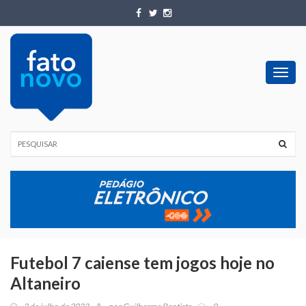
Toggl
navig
Futebol 7 caiense tem jogos hoje no
Altaneiro