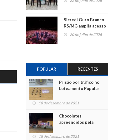
22 de julho de 2026
Sicredi Ouro Branco
RS/MG amplia acesso
ao show dos 45 anos
20 de julho de 2026
para mais associados
POPULAR
RECENTES
Prisão por tráfico no
Loteamento Popular
18 de dezembro de 2021
Chocolates
apreendidos pela
Polícia são entregues
para crianças na
18 de dezembro de 2021