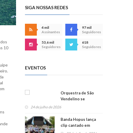
SIGA NOSSAS REDES
4 mil
97 mil
Assinantes
Seguidores
 dos
53,6 mil
618
Seguidores
Seguidores
as 10
quipe
EVENTOS
eiro.
da
al
 em
Orquestra de São
Vendelino se
apresenta na
24 de julho de 2026
Alemanha
uns
Banda Hopus lança
rande
clip cantado em
alemão e inglês