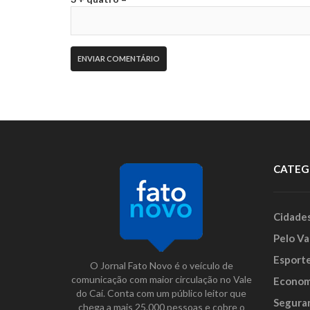
CATEG
Cidade
Pelo Va
Esport
O Jornal Fato Novo é o veículo de
comunicação com maior circulação no Vale
Econom
do Caí. Conta com um público leitor que
Segura
chega a mais 25.000 pessoas e cobre o