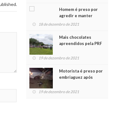
Chegada do Papai Noel
ublished.
Homem é preso por
agredir e manter
mulher em cárcere
18 de dezembro de 2021
privado
Mais chocolates
apreendidos pela PRF
são entregues a
crianças no Natal
19 de dezembro de 2021
Solidário
Motorista é preso por
embriaguez após
acidente com dois
feridos
19 de dezembro de 2021