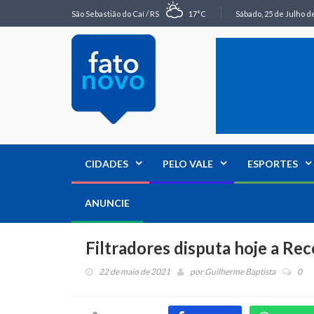
São Sebastião do Caí / RS
17°C
Sábado, 25 de Julho de
CIDADES
PELO VALE
ESPORTES
ANUNCIE
Filtradores disputa hoje a R
22 de maio de 2021
por
Guilherme Baptista
0