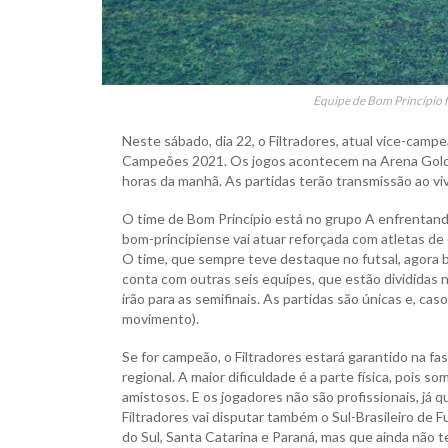
Equipe de Bom Princípio 
Neste sábado, dia 22, o Filtradores, atual vice-campe
Campeões 2021. Os jogos acontecem na Arena Gold, 
horas da manhã. As partidas terão transmissão ao viv
O time de Bom Princípio está no grupo A enfrentando
bom-principiense vai atuar reforçada com atletas de
O time, que sempre teve destaque no futsal, agor
conta com outras seis equipes, que estão divididas 
irão para as semifinais. As partidas são únicas e, ca
movimento).
Se for campeão, o Filtradores estará garantido na f
regional. A maior dificuldade é a parte física, pois s
amistosos. E os jogadores não são profissionais, já
Filtradores vai disputar também o Sul-Brasileiro de
do Sul, Santa Catarina e Paraná, mas que ainda não 