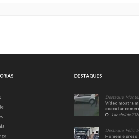
ORIAS
DESTAQUES
s
Destaque
,
Monte
Vídeo mostra m
le
executar comer
1 de abril de 202
es
ia
Destaque
,
Feliz
,
S
nça
Homem é preso n