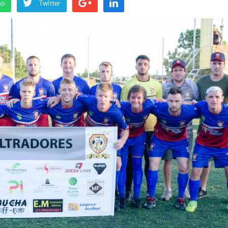
pp
Twitter