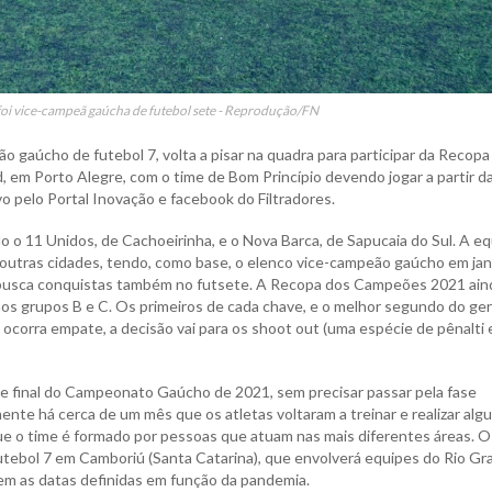
foi vice-campeã gaúcha de futebol sete - Reprodução/FN
ão gaúcho de futebol 7, volta a pisar na quadra para participar da Recopa
em Porto Alegre, com o time de Bom Princípio devendo jogar a partir d
o pelo Portal Inovação e facebook do Filtradores.
 o 11 Unidos, de Cachoeirinha, e o Nova Barca, de Sapucaia do Sul. A e
 outras cidades, tendo, como base, o elenco vice-campeão gaúcho em jan
a busca conquistas também no futsete. A Recopa dos Campeões 2021 ain
nos grupos B e C. Os primeiros de cada chave, e o melhor segundo do ger
so ocorra empate, a decisão vai para os shoot out (uma espécie de pênalti
ase final do Campeonato Gaúcho de 2021, sem precisar passar pela fase
omente há cerca de um mês que os atletas voltaram a treinar e realizar alg
 que o time é formado por pessoas que atuam nas mais diferentes áreas. O
 Futebol 7 em Camboriú (Santa Catarina), que envolverá equipes do Rio G
tem as datas definidas em função da pandemia.