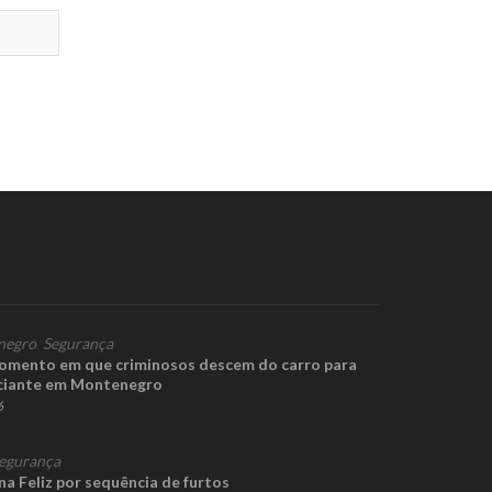
negro
,
Segurança
omento em que criminosos descem do carro para
ciante em Montenegro
6
egurança
a Feliz por sequência de furtos