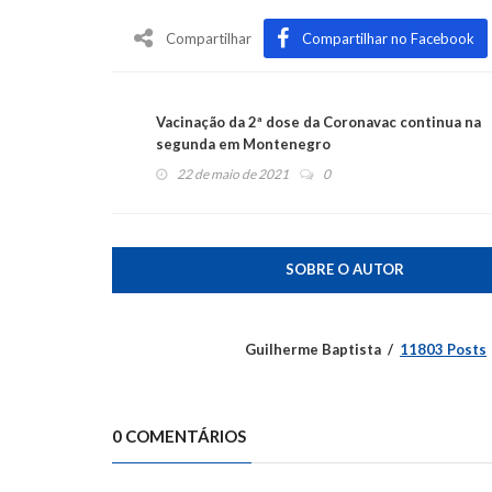
Compartilhar
Compartilhar no Facebook
Vacinação da 2ª dose da Coronavac continua na
segunda em Montenegro
22 de maio de 2021
0
SOBRE O AUTOR
Guilherme Baptista
11803 Posts
0 COMENTÁRIOS