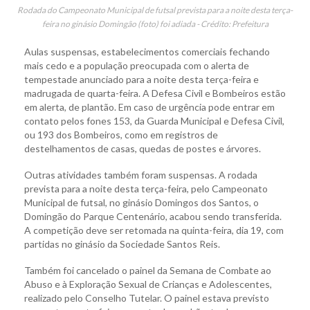
Rodada do Campeonato Municipal de futsal prevista para a noite desta terça-
feira no ginásio Domingão (foto) foi adiada - Crédito: Prefeitura
Aulas suspensas, estabelecimentos comerciais fechando
mais cedo e a população preocupada com o alerta de
tempestade anunciado para a noite desta terça-feira e
madrugada de quarta-feira. A Defesa Civil e Bombeiros estão
em alerta, de plantão. Em caso de urgência pode entrar em
contato pelos fones 153, da Guarda Municipal e Defesa Civil,
ou 193 dos Bombeiros, como em registros de
destelhamentos de casas, quedas de postes e árvores.
Outras atividades também foram suspensas. A rodada
prevista para a noite desta terça-feira, pelo Campeonato
Municipal de futsal, no ginásio Domingos dos Santos, o
Domingão do Parque Centenário, acabou sendo transferida.
A competição deve ser retomada na quinta-feira, dia 19, com
partidas no ginásio da Sociedade Santos Reis.
Também foi cancelado o painel da Semana de Combate ao
Abuso e à Exploração Sexual de Crianças e Adolescentes,
realizado pelo Conselho Tutelar. O painel estava previsto