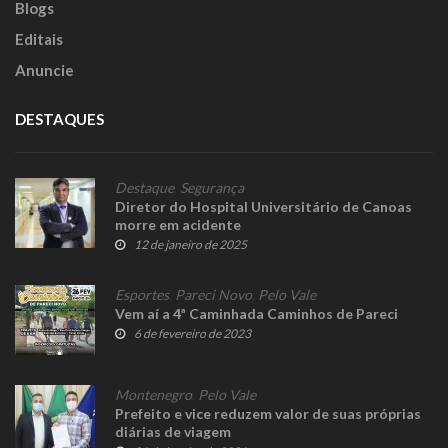
Blogs
Editais
Anuncie
DESTAQUES
Destaque
,
Segurança
Diretor do Hospital Universitário de Canoas
morre em acidente
12 de janeiro de 2025
Esportes
,
Pareci Novo
,
Pelo Vale
Vem aí a 4ª Caminhada Caminhos de Pareci
6 de fevereiro de 2023
Montenegro
,
Pelo Vale
Prefeito e vice reduzem valor de suas próprias
diárias de viagem