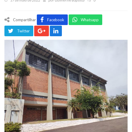
17 de maio de 2022
por
Guilherme Baptista
0
Compartilhar
Facebook
Whatsapp
Twitter