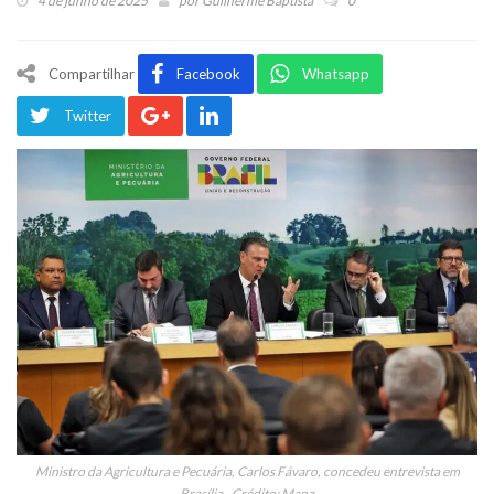
4 de junho de 2025
por
Guilherme Baptista
0
Compartilhar
Facebook
Whatsapp
Twitter
Ministro da Agricultura e Pecuária, Carlos Fávaro, concedeu entrevista em
Brasília - Crédito: Mapa