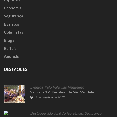
Economia
Segurança
Eventos
Colunistas
Blogs
Editais
Anuncie
DESTAQUES
Eventos
,
Pelo Vale
,
São Vendelino
Vem aí a 17ª Kerbfest de São Vendelino
7 de outubro de 2022
Destaque
,
São José do Hortêncio
,
Segurança