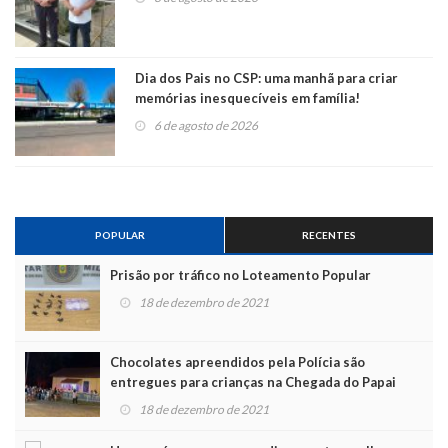
Dia dos Pais no CSP: uma manhã para criar
memórias inesquecíveis em família!
6 de agosto de 2026
POPULAR
RECENTES
Prisão por tráfico no Loteamento Popular
18 de dezembro de 2021
Chocolates apreendidos pela Polícia são
entregues para crianças na Chegada do Papai
Noel
18 de dezembro de 2021