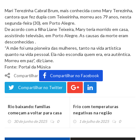
Mari Terezinha Cabral Brum, mais conhecida como Mary Terezinha,
cantora que fez dupla com Teixeirinha, morreu aos 79 anos, nesta
segunda-feira (30), em Porto Alegre.
De acordo com a filha Liane Teixeira, Mary teria morrido em casa,
assistindo televisão, em Porto Alegre. As causas da morte eram
desconhecidas .
“A mãe foi uma pioneira das mulheres, tanto na vida artística
quanto na vida pessoal. Ela não escondia quem era, era autêntica.
Morreu em paz”, diz Liane.
Fonte: Portal da Música
Compartilhar
Compartilhar no Facebook
Compartilhar no Twitter
Rio baixando: famílias
Frio com temperaturas
começam a voltar para casa
negativas na região
em São Sebastião do Caí
30 de junho de 2025
0
1 de julho de 2025
0