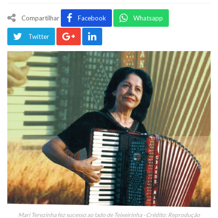
Compartilhar
Facebook
Whatsapp
Twitter
Mari Terezinha fez sucesso ao lado de Teixeirinha - Crédito: Reprodução