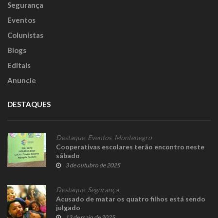
Segurança
Eventos
Colunistas
Blogs
Editais
Anuncie
DESTAQUES
Destaque
,
Eventos
,
Montenegro
Cooperativas escolares terão encontro neste
sábado
3 de outubro de 2025
Destaque
,
Segurança
Acusado de matar os quatro filhos está sendo
julgado
13 de maio de 2025