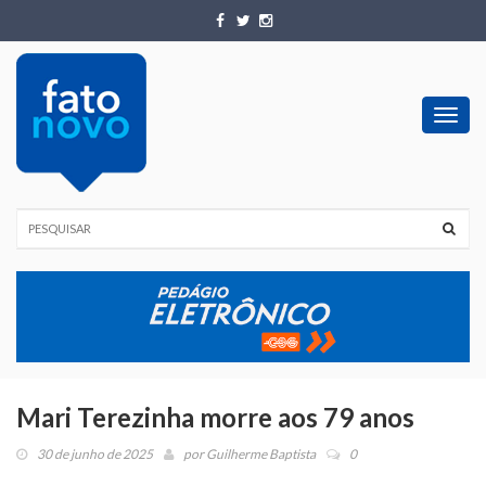
Toggl
navig
Mari Terezinha morre aos 79 anos
30 de junho de 2025
por
Guilherme Baptista
0