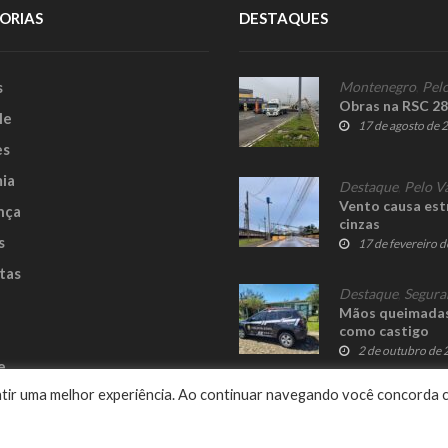
ORIAS
DESTAQUES
s
Montenegro
,
Pelo
Obras na RSC 28
le
17 de agosto de 
es
ia
Destaque
,
Pelo V
Vento causa est
nça
cinzas
s
17 de fevereiro 
tas
Destaque
,
Segura
Mãos queimadas 
como castigo
2 de outubro de
e
rantir uma melhor experiência. Ao continuar navegando você concorda 