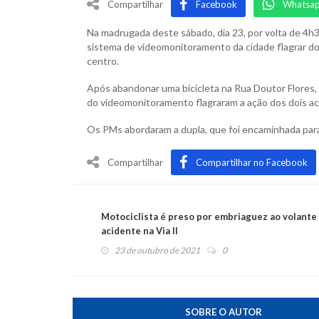
Compartilhar
Facebook
Whatsa
Na madrugada deste sábado, dia 23, por volta de 4h3
sistema de videomonitoramento da cidade flagrar doi
centro.
Após abandonar uma bicicleta na Rua Doutor Flores, 
do videomonitoramento flagraram a ação dos dois a
Os PMs abordaram a dupla, que foi encaminhada para
Compartilhar
Compartilhar no Facebook
Motociclista é preso por embriaguez ao volante
acidente na Via II
23 de outubro de 2021
0
SOBRE O AUTOR