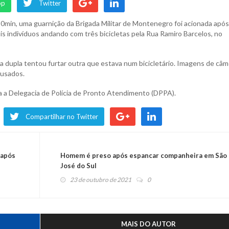
pp
Twitter
0min, uma guarnição da Brigada Militar de Montenegro foi acionada após
s indivíduos andando com três bicicletas pela Rua Ramiro Barcelos, no
a dupla tentou furtar outra que estava num bicicletário. Imagens de câ
cusados.
 a Delegacia de Polícia de Pronto Atendimento (DPPA).
Compartilhar no Twitter
 após
Homem é preso após espancar companheira em São
José do Sul
23 de outubro de 2021
0
MAIS DO AUTOR