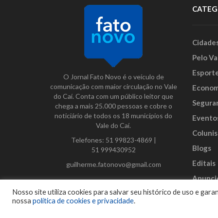
CATEG
Cidade
Pelo Va
Esport
O Jornal Fato Novo é o veículo de
comunicação com maior circulação no Vale
Econom
do Caí. Conta com um público leitor que
Segura
chega a mais 25.000 pessoas e cobre o
noticiário de todos os 18 municípios do
Evento
Vale do Caí.
Colunis
Telefones:
51 99823-4869
|
Blogs
51 999430952
Editais
guilherme.fatonovo@gmail.com
Anunci
Facebook
Instagram
Twitter
Nosso site utiliza cookies para salvar seu histórico de uso e ga
nossa
política de cookies e privacidade
.