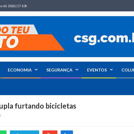
ho de 2026 | 17:10h
ECONOMIA
SEGURANÇA
EVENTOS
COLU
pla furtando bicicletas
0