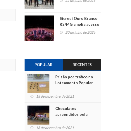
22 de julho de 2026
Sicredi Ouro Branco
RS/MG amplia acesso
ao show dos 45 anos
20 de julho de 2026
para mais associados
POPULAR
RECENTES
Prisão por tráfico no
Loteamento Popular
18 de dezembro de 2021
Chocolates
apreendidos pela
Polícia são entregues
para crianças na
18 de dezembro de 2021