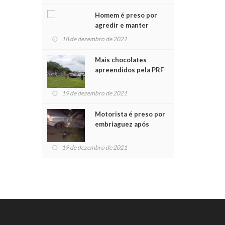
Chegada do Papai Noel
Homem é preso por
agredir e manter
mulher em cárcere
18 de dezembro de 2021
privado
Mais chocolates
apreendidos pela PRF
são entregues a
crianças no Natal
19 de dezembro de 2021
Solidário
Motorista é preso por
embriaguez após
acidente com dois
feridos
19 de dezembro de 2021