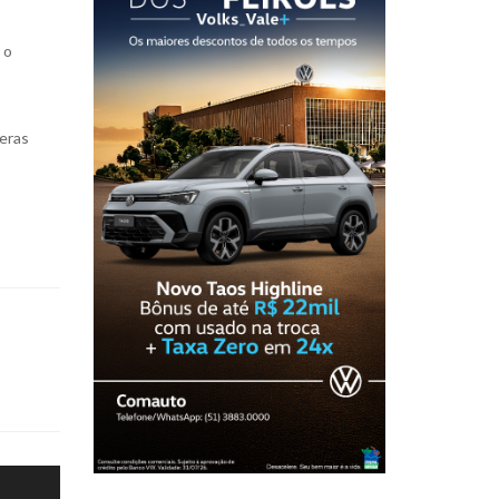
 o
meras