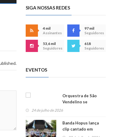
SIGA NOSSAS REDES
4 mil
97 mil
Assinantes
Seguidores
53,6 mil
618
Seguidores
Seguidores
ublished.
EVENTOS
Orquestra de São
Vendelino se
apresenta na
24 de julho de 2026
Alemanha
Banda Hopus lança
clip cantado em
alemão e inglês