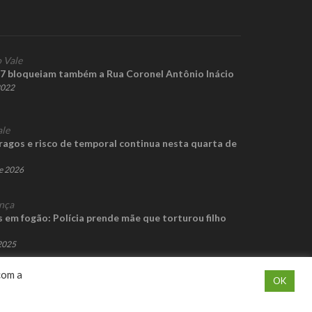
 Vale
7 bloqueiam também a Rua Coronel Antônio Inácio
2022
ale
ragos e risco de temporal continua nesta quarta de
de 2026
nça
em fogão: Polícia prende mãe que torturou filho
 2025
com a
OK