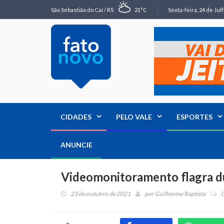
São Sebastião do Caí / RS
21°C
Sexta-feira, 24 de Jul
CIDADES
PELO VALE
ESPORTES
ANUNCIE
Videomonitoramento flagra du
23 de outubro de 2021
por
Guilherme Baptista