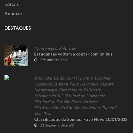
Editais
Anuncie
DESTAQUES
Montenegro
,
Pelo Vale
Estudantes voltam a contar com ônibus
7 de abril de 2022
Alto Feliz
,
Barão
,
Bom Princípio
,
Brochier
,
Capela de Santana
,
Feliz
,
Harmonia
,
Maratá
,
Montenegro
,
Pareci Novo
,
Pelo Vale
,
Salvador do Sul
,
São José do Hortêncio
,
São José do Sul
,
São Pedro da Serra
,
São Sebastião do Caí
,
São Vendelino
,
Tupandi
,
Vale Real
Classificados da Semana Fato Novo 10/01/2022
11 de janeiro de 2022