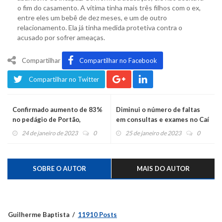
o fim do casamento. A vítima tinha mais três filhos com o ex,
entre eles um bebê de dez meses, e um de outro
relacionamento. Ela já tinha medida protetiva contra o
acusado por sofrer ameaças.
Compartilhar
Compartilhar no Facebook
Compartilhar no Twitter
Confirmado aumento de 83%
Diminui o número de faltas
no pedágio de Portão,
em consultas e exames no Caí
passando de R$ 6,50 para R$
24 de janeiro de 2023
0
25 de janeiro de 2023
0
11,90
SOBRE O AUTOR
MAIS DO AUTOR
Guilherme Baptista
11910 Posts