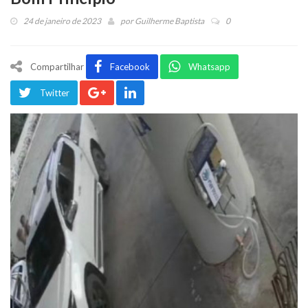
24 de janeiro de 2023
por
Guilherme Baptista
0
Compartilhar
Facebook
Whatsapp
Twitter