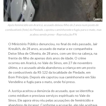
Após feminicídio em Araricá, acusado deixou filho de 2 anos num posto de
combustíveis (foto) da Piedade, capotou caminhonete e fugiu para o mato, mas
acabou sendo preso - Reprodução/FN
O Ministério Público denunciou, no final do mês passado, Jair
Kreulich, de 28 anos, acusado de matar a ex-companheira
Deise Silva de Oliveira, de 28 anos, com um tiro na cabeça, na
frente do filho de apenas dois anos de idade. O crime
ocorreu em Araricá, no Vale do Sinos, em 27 de novembro
último, e o acusado ainda abandonou a criança em um posto
de combustíveis da RS 122 da localidade de Piedade, em
Bom Princípio. Depois ele capotou sua caminhonete em São
Vendelino e fugiu para o mato, onde foi preso.
A Justiça aceitou a denúncia do acusado, que se identifica
como médium e prestava serviços espirituais no Vale do
Sinos. Ele agora virou réu pelas acusações de feminicídio e
abandono de incapaz. Conforme a acusação, ele não aceitava