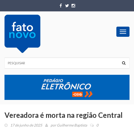
Toggl
navig
Vereadora é morta na região Central
17 de junho de 2025
por
Guilherme Baptista
0