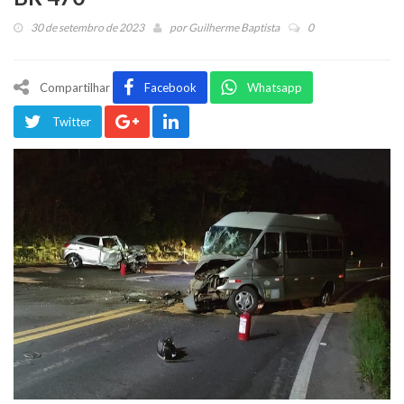
30 de setembro de 2023
por
Guilherme Baptista
0
Compartilhar
Facebook
Whatsapp
Twitter