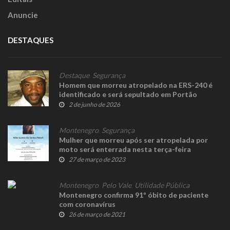
Anuncie
DESTAQUES
Destaque
,
Segurança
Homem que morreu atropelado na ERS-240 é
identificado e será sepultado em Portão
2 de junho de 2026
Montenegro
,
Segurança
Mulher que morreu após ser atropelada por
moto será enterrada nesta terça-feira
27 de março de 2023
Montenegro
,
Pelo Vale
,
Utilidade Pública
Montenegro confirma 91º óbito de paciente
com coronavírus
26 de março de 2021