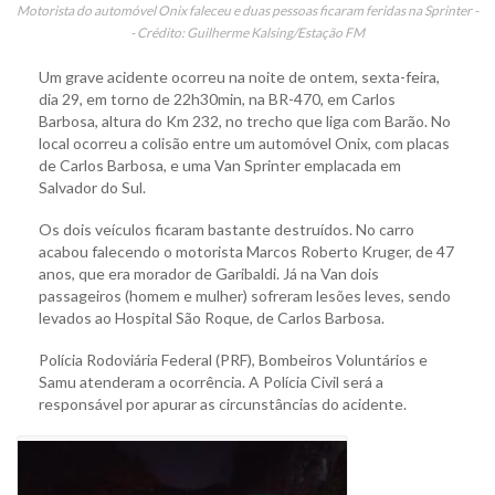
Motorista do automóvel Onix faleceu e duas pessoas ficaram feridas na Sprinter -
- Crédito: Guilherme Kalsing/Estação FM
Um grave acidente ocorreu na noite de ontem, sexta-feira,
dia 29, em torno de 22h30min, na BR-470, em Carlos
Barbosa, altura do Km 232, no trecho que liga com Barão. No
local ocorreu a colisão entre um automóvel Onix, com placas
de Carlos Barbosa, e uma Van Sprinter emplacada em
Salvador do Sul.
Os dois veículos ficaram bastante destruídos. No carro
acabou falecendo o motorista Marcos Roberto Kruger, de 47
anos, que era morador de Garibaldi. Já na Van dois
passageiros (homem e mulher) sofreram lesões leves, sendo
levados ao Hospital São Roque, de Carlos Barbosa.
Polícia Rodoviária Federal (PRF), Bombeiros Voluntários e
Samu atenderam a ocorrência. A Polícia Civil será a
responsável por apurar as circunstâncias do acidente.