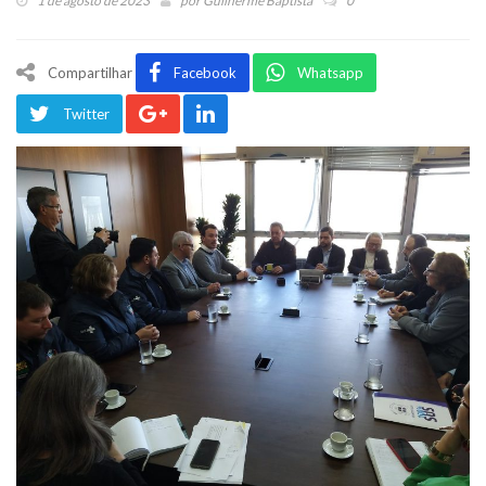
1 de agosto de 2023
por
Guilherme Baptista
0
Compartilhar
Facebook
Whatsapp
Twitter