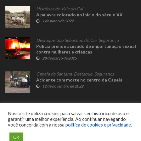
Histórias do Vale do Caí
A palavra colorado no início do século XX
1 de junho de 2022
Destaque
,
São Sebastião do Caí
,
Segurança
Polícia prende acusado de importunação sexual
contra mulheres e crianças
28 de março de 2025
Capela de Santana
,
Destaque
,
Segurança
Acidente com morte no centro da Capela
12 de novembro de 2022
Nosso site utiliza cookies para salvar seu histórico de uso e
garantir uma melhor experiência. Ao continuar navegando
você concorda com a nossa
política de cookies e privacidade
.
© 2023 Fato Novo - Todos os direitos reservados. Desenvolvido por
Delalibera
.
OK