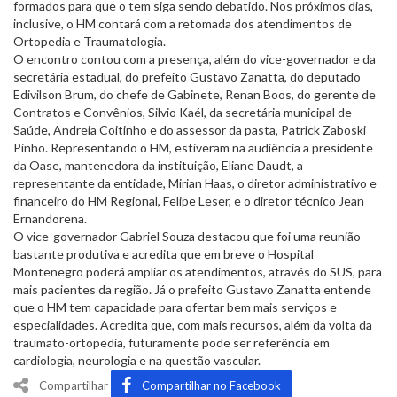
formados para que o tem siga sendo debatido. Nos próximos dias,
inclusive, o HM contará com a retomada dos atendimentos de
Ortopedia e Traumatologia.
O encontro contou com a presença, além do vice-governador e da
secretária estadual, do prefeito Gustavo Zanatta, do deputado
Edivilson Brum, do chefe de Gabinete, Renan Boos, do gerente de
Contratos e Convênios, Silvio Kaél, da secretária municipal de
Saúde, Andreia Coitinho e do assessor da pasta, Patrick Zaboski
Pinho. Representando o HM, estiveram na audiência a presidente
da Oase, mantenedora da instituição, Eliane Daudt, a
representante da entidade, Mirian Haas, o diretor administrativo e
financeiro do HM Regional, Felipe Leser, e o diretor técnico Jean
Ernandorena.
O vice-governador Gabriel Souza destacou que foi uma reunião
bastante produtiva e acredita que em breve o Hospital
Montenegro poderá ampliar os atendimentos, através do SUS, para
mais pacientes da região. Já o prefeito Gustavo Zanatta entende
que o HM tem capacidade para ofertar bem mais serviços e
especialidades. Acredita que, com mais recursos, além da volta da
traumato-ortopedia, futuramente pode ser referência em
cardiologia, neurologia e na questão vascular.
Compartilhar
Compartilhar no Facebook