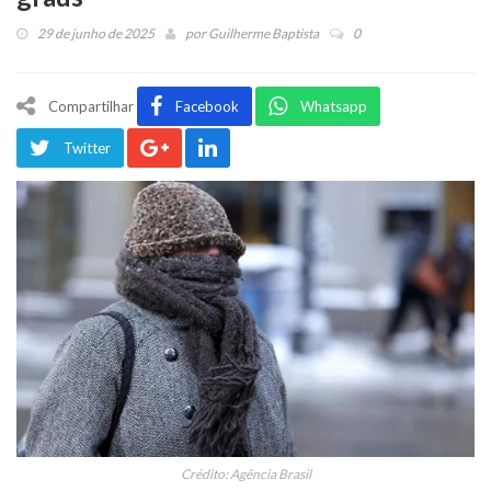
29 de junho de 2025
por
Guilherme Baptista
0
Compartilhar
Facebook
Whatsapp
Twitter
Crédito: Agência Brasil