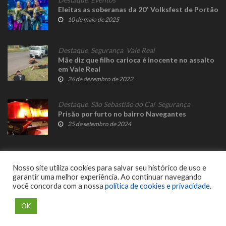
Eleitas as soberanas da 20ª Volksfest de Portão
10 de maio de 2025
Destaque
,
Segurança
,
Vale Real
Mãe diz que filho carioca é inocente no assalto
em Vale Real
26 de dezembro de 2022
Destaque
,
São Sebastião do Caí
,
Segurança
Prisão por furto no bairro Navegantes
25 de setembro de 2024
Nosso site utiliza cookies para salvar seu histórico de uso e
garantir uma melhor experiência. Ao continuar navegando
você concorda com a nossa
política de cookies e privacidade
.
© 2023 Fato Novo - Todos os direitos reservados. Desenvolvido por
Delalibera
.
OK