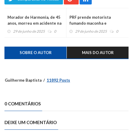
Morador de Harmonia, de 45
PRF prende motorista
anos, morreu em acidente na
fumando maconha e
ERS-124
transportando criança sem
29 de junho de 2025
0
29 de junho de 2025
0
cadeirinha em Montenegro
SOBRE O AUTOR
MAIS DO AUTOR
Guilherme Baptista
11892 Posts
0 COMENTÁRIOS
DEIXE UM COMENTÁRIO