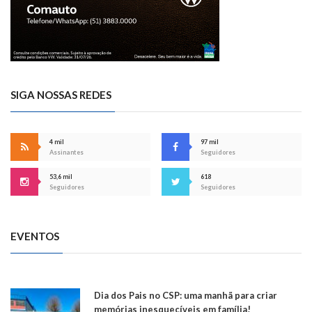
SIGA NOSSAS REDES
4 mil
97 mil
Assinantes
Seguidores
53,6 mil
618
Seguidores
Seguidores
EVENTOS
Dia dos Pais no CSP: uma manhã para criar
memórias inesquecíveis em família!