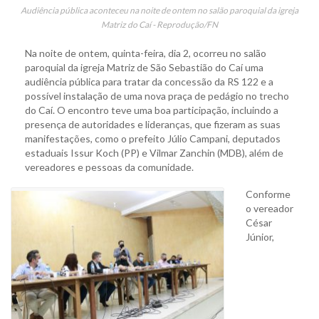
Audiência pública aconteceu na noite de ontem no salão paroquial da igreja
Matriz do Caí - Reprodução/FN
Na noite de ontem, quinta-feira, dia 2, ocorreu no salão
paroquial da igreja Matriz de São Sebastião do Caí uma
audiência pública para tratar da concessão da RS 122 e a
possível instalação de uma nova praça de pedágio no trecho
do Caí. O encontro teve uma boa participação, incluindo a
presença de autoridades e lideranças, que fizeram as suas
manifestações, como o prefeito Júlio Campani, deputados
estaduais Issur Koch (PP) e Vilmar Zanchin (MDB), além de
vereadores e pessoas da comunidade.
Conforme
o vereador
César
Júnior,