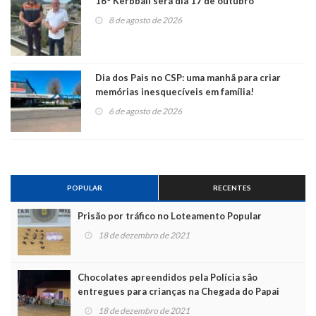
16° Kerbball será dia 17 de outubro
8 de agosto de 2026
Dia dos Pais no CSP: uma manhã para criar
memórias inesquecíveis em família!
6 de agosto de 2026
POPULAR
RECENTES
Prisão por tráfico no Loteamento Popular
18 de dezembro de 2021
Chocolates apreendidos pela Polícia são
entregues para crianças na Chegada do Papai
Noel
18 de dezembro de 2021