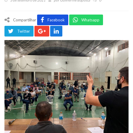
3 de setembro de 2021
por
Guilherme Baptista
0
Compartilhar
Facebook
Whatsapp
Twitter