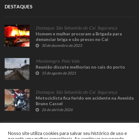
DESTAQUES
Destaque
,
São Sebastião do Caí
,
Segurança
Homem e mulher procuram a Brigada para
denunciar briga e são presos no Caí
30 de dezembro de 2023
Montenegro
,
Pelo Vale
Reunião discute melhorias no cais do porto
15 de agosto de 2021
Destaque
,
São Sebastião do Caí
,
Segurança
Motociclista fica ferido em acidente na Avenida
Bruno Cassel
26 de abril de 2026
Nosso site utiliza cookies para salvar seu histórico de uso e
garantir uma melhor experiência. Ao continuar navegando