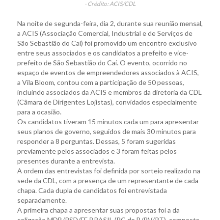
- Crédito: ACIS/CDL
Na noite de segunda-feira, dia 2, durante sua reunião mensal,
a ACIS (Associação Comercial, Industrial e de Serviços de
São Sebastião do Caí) foi promovido um encontro exclusivo
entre seus associados e os candidatos a prefeito e vice-
prefeito de São Sebastião do Caí. O evento, ocorrido no
espaço de eventos de empreendedores associados à ACIS,
a Vila Bloom, contou com a participação de 50 pessoas,
incluindo associados da ACIS e membros da diretoria da CDL
(Câmara de Dirigentes Lojistas), convidados especialmente
para a ocasião.
Os candidatos tiveram 15 minutos cada um para apresentar
seus planos de governo, seguidos de mais 30 minutos para
responder a 8 perguntas. Dessas, 5 foram sugeridas
previamente pelos associados e 3 foram feitas pelos
presentes durante a entrevista.
A ordem das entrevistas foi definida por sorteio realizado na
sede da CDL, com a presença de um representante de cada
chapa. Cada dupla de candidatos foi entrevistada
separadamente.
A primeira chapa a apresentar suas propostas foi a da
coligação MDB/PSD/FE BRASIL (PC do B/PV/PT), composta