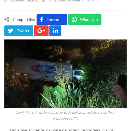
19 de abril de 2023
por
Guilherme Baptista
0
Compartilhar
Facebook
Whatsapp
Twitter
Caminhão caiu no barranco perto da divisa entre Feliz e Vale Real -
Reprodução/FN
Um grave acidente, na noite de ontem, terça-feira, dia 18,