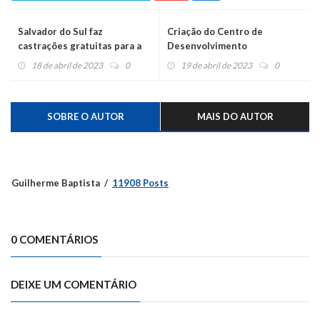
Salvador do Sul faz
Criação do Centro de
castrações gratuitas para a
Desenvolvimento
população de baixa renda
Multidisciplinar Caiense
18 de abril de 2023
0
19 de abril de 2023
0
amplia atendimentos
SOBRE O AUTOR
MAIS DO AUTOR
Guilherme Baptista
11908 Posts
0 COMENTÁRIOS
DEIXE UM COMENTÁRIO