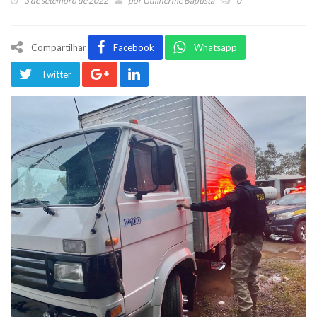
3 de setembro de 2022
por
Guilherme Baptista
0
Compartilhar
Facebook
Whatsapp
Twitter