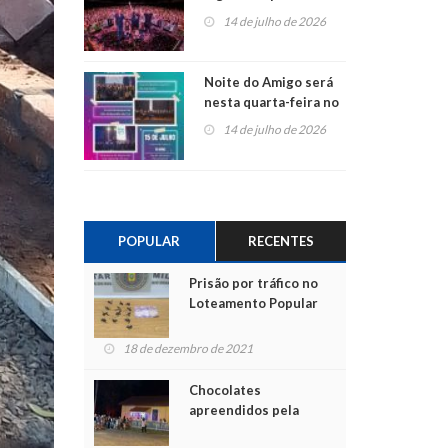
do Jota Quest nos 45
14 de julho de 2026
anos da Sicredi Ouro
Branco RS/MG
Noite do Amigo será
nesta quarta-feira no
Centro de Cultura de
14 de julho de 2026
São Sebastião do Caí
POPULAR
RECENTES
Prisão por tráfico no
Loteamento Popular
18 de dezembro de 2021
Chocolates
apreendidos pela
Polícia são entregues