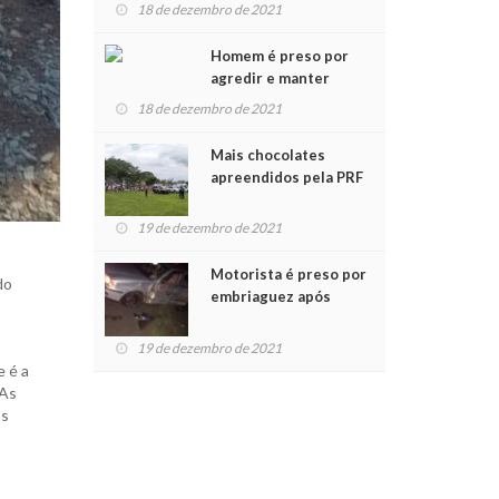
para crianças na
18 de dezembro de 2021
Chegada do Papai Noel
Homem é preso por
agredir e manter
mulher em cárcere
18 de dezembro de 2021
privado
Mais chocolates
apreendidos pela PRF
são entregues a
crianças no Natal
19 de dezembro de 2021
Solidário
Motorista é preso por
do
embriaguez após
acidente com dois
feridos
19 de dezembro de 2021
e é a
 As
ns