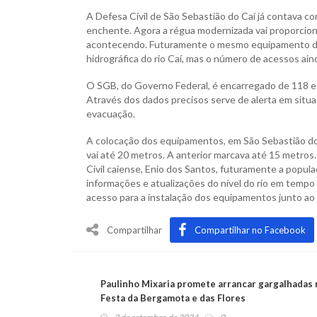
A Defesa Civil de São Sebastião do Caí já contava co
enchente. Agora a régua modernizada vai proporcion
acontecendo. Futuramente o mesmo equipamento dev
hidrográfica do rio Caí, mas o número de acessos aind
O SGB, do Governo Federal, é encarregado de 118 e
Através dos dados precisos serve de alerta em situ
evacuação.
A colocação dos equipamentos, em São Sebastião do 
vai até 20 metros. A anterior marcava até 15 metro
Civil caiense, Enio dos Santos, futuramente a popula
informações e atualizações do nível do rio em tempo 
acesso para a instalação dos equipamentos junto ao r
Compartilhar
Compartilhar no Facebook
Paulinho Mixaria promete arrancar gargalhadas 
Festa da Bergamota e das Flores