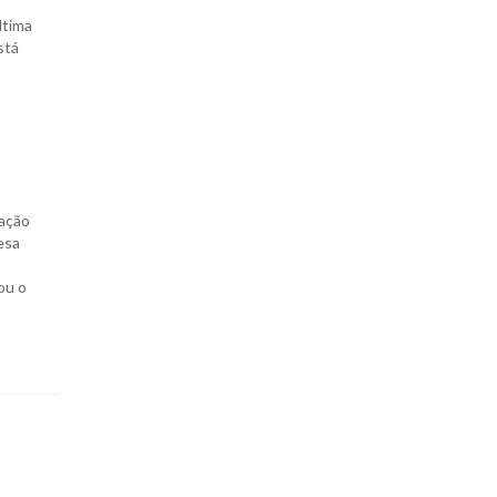
ltima
stá
cação
esa
ou o