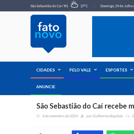
São Sebastião do Caí / RS
27°C
Domingo, 19 de Julho 
CIDADES
PELO VALE
ESPORTES
ANUNCIE
São Sebastião do Caí recebe 
4 de setembro de 2024
por
Guilherme Baptista
0