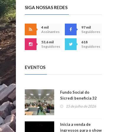
SIGA NOSSAS REDES
4 mil
97 mil
Assinantes
Seguidores
53,6 mil
618
Seguidores
Seguidores
EVENTOS
Fundo Social do
Sicredi beneficia 32
projetos em
15 de julho de 2026
Montenegro
Inicia a venda de
ingressos para o show