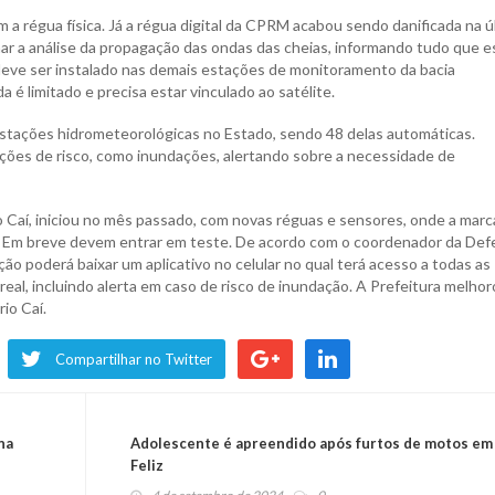
m a régua física. Já a régua digital da CPRM acabou sendo danificada na ú
ar a análise da propagação das ondas das cheias, informando tudo que e
e ser instalado nas demais estações de monitoramento da bacia
a é limitado e precisa estar vinculado ao satélite.
stações hidrometeorológicas no Estado, sendo 48 delas automáticas.
ações de risco, como inundações, alertando sobre a necessidade de
Caí, iniciou no mês passado, com novas réguas e sensores, onde a mar
s. Em breve devem entrar em teste. De acordo com o coordenador da Def
ção poderá baixar um aplicativo no celular no qual terá acesso a todas as
real, incluindo alerta em caso de risco de inundação. A Prefeitura melhor
io Caí.
Compartilhar no Twitter
na
Adolescente é apreendido após furtos de motos em
Feliz