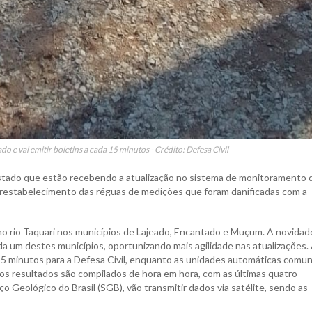
o e vai emitir boletins a cada 15 minutos - Crédito: Defesa Civil
Estado que estão recebendo a atualização no sistema de monitoramento 
o restabelecimento das réguas de medições que foram danificadas com a
o rio Taquari nos municípios de Lajeado, Encantado e Muçum. A novidad
 um destes municípios, oportunizando mais agilidade nas atualizações.
 15 minutos para a Defesa Civil, enquanto as unidades automáticas comu
os resultados são compilados de hora em hora, com as últimas quatro
 Geológico do Brasil (SGB), vão transmitir dados via satélite, sendo as