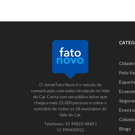
CATEG
Cidade
Pelo Va
Esport
O Jornal Fato Novo é o veículo de
comunicação com maior circulação no Vale
Econom
do Caí. Conta com um público leitor que
Segura
chega a mais 25.000 pessoas e cobre o
noticiário de todos os 18 municípios do
Evento
Vale do Caí.
Colunis
Telefones:
51 99823-4869
|
Blogs
51 999430952