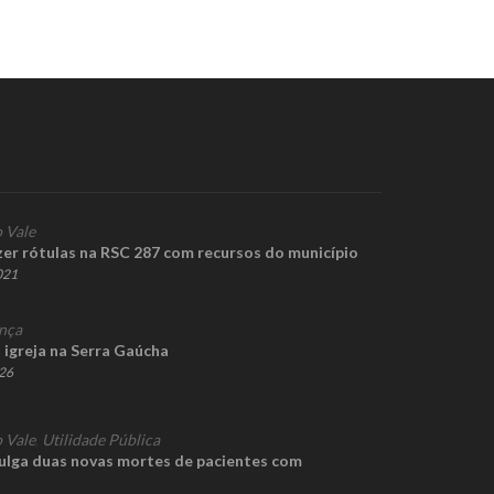
 Vale
zer rótulas na RSC 287 com recursos do município
2021
nça
 igreja na Serra Gaúcha
026
 Vale
,
Utilidade Pública
lga duas novas mortes de pacientes com