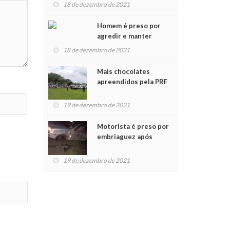
para crianças na
18 de dezembro de 2021
Chegada do Papai Noel
Homem é preso por
agredir e manter
mulher em cárcere
18 de dezembro de 2021
privado
Mais chocolates
apreendidos pela PRF
são entregues a
crianças no Natal
19 de dezembro de 2021
Solidário
Motorista é preso por
embriaguez após
acidente com dois
feridos
19 de dezembro de 2021