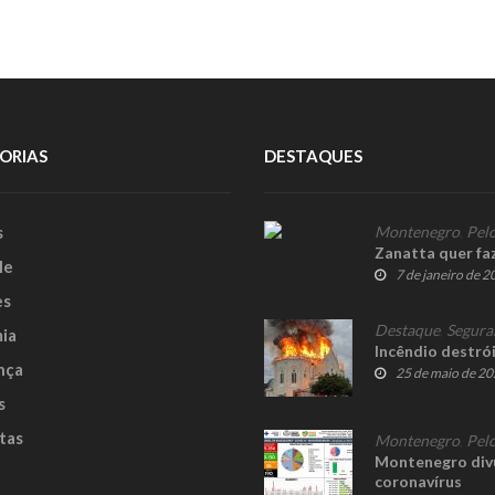
ORIAS
DESTAQUES
s
Montenegro
,
Pelo
Zanatta quer fa
le
7 de janeiro de 
es
Destaque
,
Segura
ia
Incêndio destrói
nça
25 de maio de 2
s
tas
Montenegro
,
Pelo
Montenegro divu
coronavírus