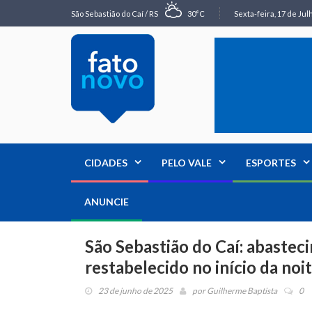
São Sebastião do Caí / RS
30°C
Sexta-feira, 17 de Jul
CIDADES
PELO VALE
ESPORTES
ANUNCIE
São Sebastião do Caí: abastec
restabelecido no início da noi
23 de junho de 2025
por
Guilherme Baptista
0