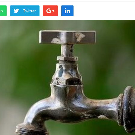
pp
Twitter