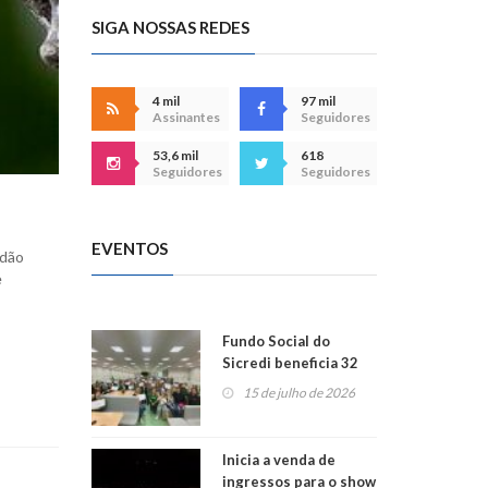
SIGA NOSSAS REDES
4 mil
97 mil
Assinantes
Seguidores
53,6 mil
618
Seguidores
Seguidores
EVENTOS
adão
e
Fundo Social do
Sicredi beneficia 32
projetos em
15 de julho de 2026
Montenegro
Inicia a venda de
ingressos para o show