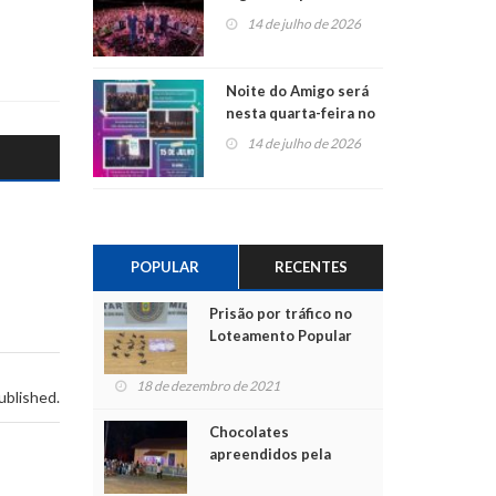
do Jota Quest nos 45
14 de julho de 2026
anos da Sicredi Ouro
Branco RS/MG
Noite do Amigo será
nesta quarta-feira no
Centro de Cultura de
14 de julho de 2026
São Sebastião do Caí
POPULAR
RECENTES
Prisão por tráfico no
Loteamento Popular
18 de dezembro de 2021
ublished.
Chocolates
apreendidos pela
Polícia são entregues