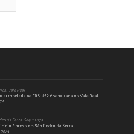
nça
,
Vale Real
u atropelada na ERS-452 é sepultada no Vale Real
024
dro da Serra
,
Segurança
cídio é preso em São Pedro da Serra
e 2025