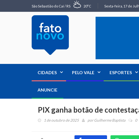
São Sebastião do Caí / RS
20°C
Sexta-feira, 17 de Jul
CIDADES
PELO VALE
ESPORTES
ANUNCIE
PIX ganha botão de contestaç
1 de outubro de 2025
por
Guilherme Baptista
0