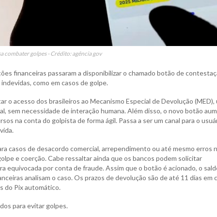
a combater golpes - Crédito: agência gov
uições financeiras passaram a disponibilizar o chamado botão de contestaç
 indevidas, como em casos de golpe.
litar o acesso dos brasileiros ao Mecanismo Especial de Devolução (MED),
ital, sem necessidade de interação humana. Além disso, o novo botão au
sos na conta do golpista de forma ágil. Passa a ser um canal para o usuá
vida.
ra casos de desacordo comercial, arrependimento ou até mesmo erros 
 golpe e coerção. Cabe ressaltar ainda que os bancos podem solicitar
quivocada por conta de fraude. Assim que o botão é acionado, o sald
anceiras analisam o caso. Os prazos de devolução são de até 11 dias em 
s do Pix automático.
os para evitar golpes.