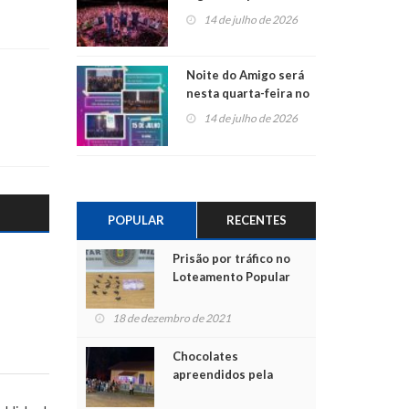
do Jota Quest nos 45
14 de julho de 2026
anos da Sicredi Ouro
Branco RS/MG
Noite do Amigo será
nesta quarta-feira no
Centro de Cultura de
14 de julho de 2026
São Sebastião do Caí
POPULAR
RECENTES
Prisão por tráfico no
Loteamento Popular
18 de dezembro de 2021
Chocolates
apreendidos pela
Polícia são entregues