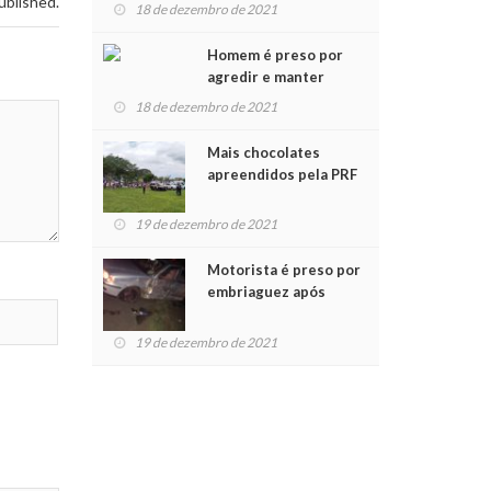
ublished.
para crianças na
18 de dezembro de 2021
Chegada do Papai Noel
Homem é preso por
agredir e manter
mulher em cárcere
18 de dezembro de 2021
privado
Mais chocolates
apreendidos pela PRF
são entregues a
crianças no Natal
19 de dezembro de 2021
Solidário
Motorista é preso por
embriaguez após
acidente com dois
feridos
19 de dezembro de 2021