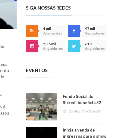
SIGA NOSSAS REDES
4 mil
97 mil
Assinantes
Seguidores
53,6 mil
618
ão.
Seguidores
Seguidores
 uma
EVENTOS
menta
rio
na
Fundo Social do
Sicredi beneficia 32
o é
projetos em
15 de julho de 2026
casos
Montenegro
Inicia a venda de
ingressos para o show