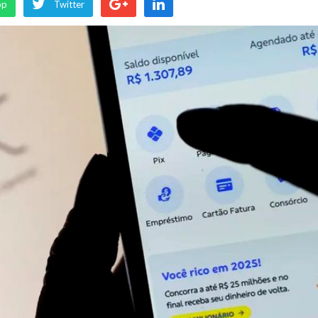
pp
Twitter