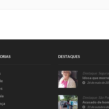
ORIAS
DESTAQUES
s
Destaque
,
Segura
Idosa que morre
le
26 de maio de 2
es
ia
Destaque
,
São Pe
Acusado de homi
nça
31 de outubro d