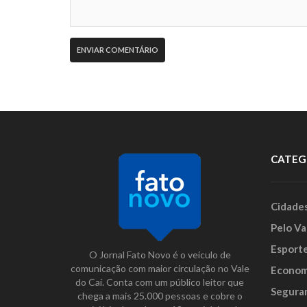
CATEG
Cidade
Pelo Va
Esport
O Jornal Fato Novo é o veículo de
comunicação com maior circulação no Vale
Econom
do Caí. Conta com um público leitor que
Segura
chega a mais 25.000 pessoas e cobre o