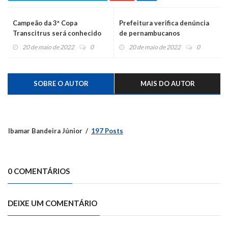
Campeão da 3ª Copa
Prefeitura verifica denúncia
Transcitrus será conhecido
de pernambucanos
nesta sexta
trabalhando em regime
20 de maio de 2022
0
20 de maio de 2022
0
análogo à escravidão
SOBRE O AUTOR
MAIS DO AUTOR
Ibamar Bandeira Júnior
197 Posts
0 COMENTÁRIOS
DEIXE UM COMENTÁRIO