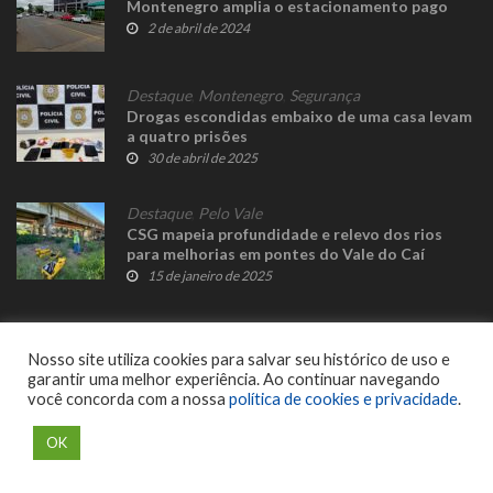
Montenegro amplia o estacionamento pago
2 de abril de 2024
Destaque
,
Montenegro
,
Segurança
Drogas escondidas embaixo de uma casa levam
a quatro prisões
30 de abril de 2025
Destaque
,
Pelo Vale
CSG mapeia profundidade e relevo dos rios
para melhorias em pontes do Vale do Caí
15 de janeiro de 2025
Nosso site utiliza cookies para salvar seu histórico de uso e
garantir uma melhor experiência. Ao continuar navegando
você concorda com a nossa
política de cookies e privacidade
.
© 2023 Fato Novo - Todos os direitos reservados. Desenvolvido por
Delalibera
.
OK