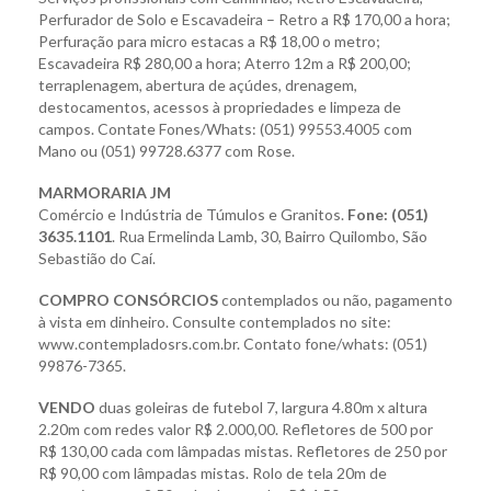
Perfurador de Solo e Escavadeira – Retro a R$ 170,00 a hora;
Perfuração para micro estacas a R$ 18,00 o metro;
Escavadeira R$ 280,00 a hora; Aterro 12m a R$ 200,00;
terraplenagem, abertura de açúdes, drenagem,
destocamentos, acessos à propriedades e limpeza de
campos. Contate Fones/Whats: (051) 99553.4005 com
Mano ou (051) 99728.6377 com Rose.
MARMORARIA JM
Comércio e Indústria de Túmulos e Granitos.
Fone: (051)
3635.1101
. Rua Ermelinda
Lamb, 30, Bairro Quilombo,
São
Sebastião do Caí.
COMPRO CONSÓRCIOS
contemplados ou não, pagamento
à vista em dinheiro. Consulte contemplados no site:
www.contempladosrs.com.br. Contato fone/whats: (051)
99876-7365.
VENDO
duas goleiras de futebol 7,
largura 4.80m x altura
2.20m com redes valor
R$ 2.000,00. Refletores de 500 por
R$ 130,00 cada com lâmpadas mistas. Refletores de 250 por
R$ 90,00 com lâmpadas mistas. Rolo de tela 20m de